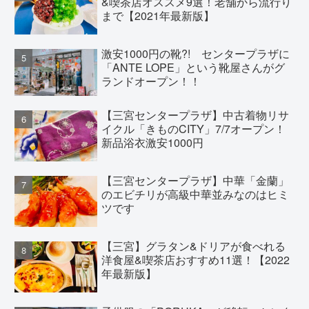
&喫茶店オススメ9選！老舗から流行り
まで【2021年最新版】
激安1000円の靴?! センタープラザに
「ANTE LOPE」という靴屋さんがグ
ランドオープン！！
【三宮センタープラザ】中古着物リサ
イクル「きものCITY」7/7オープン！
新品浴衣激安1000円
【三宮センタープラザ】中華「金蘭」
のエビチリが高級中華並みなのはヒミ
ツです
【三宮】グラタン&ドリアが食べれる
洋食屋&喫茶店おすすめ11選！【2022
年最新版】