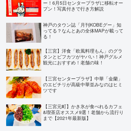
ー！6月5日センタープラザに移転オー
プン！写真付きで行き方解説
神戸のタウン誌「月刊KOBEグー」知
ってる？なんとあの全体MAPが載って
る！
【三宮】洋食「欧風料理もん」のグラ
タンとビフカツがヤバい！神戸グルメ
観光におすすめ！老舗の味！
【三宮センタープラザ】中華「金蘭」
のエビチリが高級中華並みなのはヒミ
ツです
【三宮元町】かき氷が食べれるカフェ
&喫茶店オススメ9選！老舗から流行り
まで【2021年最新版】