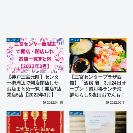
開店閉店
グルメ
【神戸三宮元町】センタ
【三宮センタープラザ西
ー街周辺で開店閉店した
館】「酒房 灘」3月24日オ
お店まとめ一覧！開店7店
ープン！超お得ランチ海
閉店5店【2022年3月】
鮮ちらし&夜はおでんも！
2022.04.15
2022.03.31
開店閉店
開店閉店