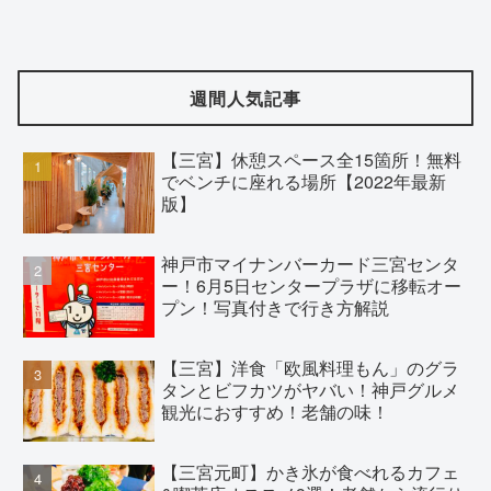
週間人気記事
【三宮】休憩スペース全15箇所！無料
でベンチに座れる場所【2022年最新
版】
神戸市マイナンバーカード三宮センタ
ー！6月5日センタープラザに移転オー
プン！写真付きで行き方解説
【三宮】洋食「欧風料理もん」のグラ
タンとビフカツがヤバい！神戸グルメ
観光におすすめ！老舗の味！
【三宮元町】かき氷が食べれるカフェ