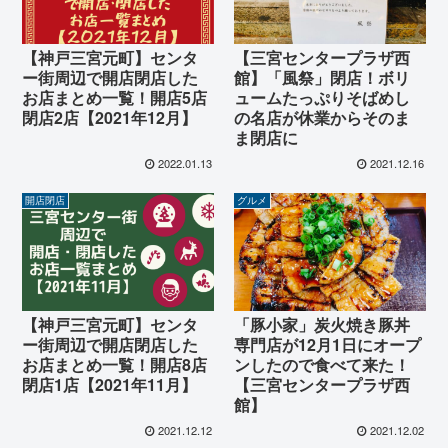
【神戸三宮元町】センタ
【三宮センタープラザ西
ー街周辺で開店閉店した
館】「風祭」閉店！ボリ
お店まとめ一覧！開店5店
ュームたっぷりそばめし
閉店2店【2021年12月】
の名店が休業からそのま
ま閉店に
2022.01.13
2021.12.16
開店閉店
グルメ
【神戸三宮元町】センタ
「豚小家」炭火焼き豚丼
ー街周辺で開店閉店した
専門店が12月1日にオープ
お店まとめ一覧！開店8店
ンしたので食べて来た！
閉店1店【2021年11月】
【三宮センタープラザ西
館】
2021.12.12
2021.12.02