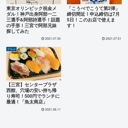
東京オリンピック祝金メ
「こうべでこうて第2弾」
ダル！神戸出身阿部一二
締切間近！申込締切は7月
三選手&阿部詩選手！話題
5日！このお店で使えま
の手形！三宮で阿部兄妹
す！
探してみた
2021.07.30
2021.07.01
グルメ
【三宮】センタープラザ
西館、穴場の安い持ち帰
り寿司！500円でランチに
最適！「魚太商店」
2021.06.11