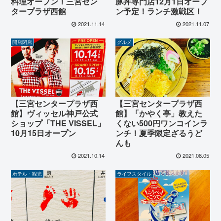
料理オープン！三宮セン
豚丼専門店12月1日オープ
タープラザ西館
ン予定！ランチ激戦区！
2021.11.14
2021.11.07
開店閉店
グルメ
【三宮センタープラザ西
【三宮センタープラザ西
館】ヴィッセル神戸公式
館】「かやく亭」教えた
ショップ「THE VISSEL」
くない500円ワンコインラ
10月15日オープン
ンチ！夏季限定ざるうど
んも
2021.10.14
2021.08.05
ホテル・観光
ライフスタイル