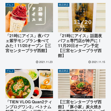
グルメ
開店閉店
「21時にアイス」夜パフ
「21時にアイス」話題夜
ェ紫芋モンブラン食べて
パフェ専門店が神戸に！
みた！11/20オープン【三
11月20日オープン予定
宮センタープラザ西館】
【三宮センタープラザ西
館】
2021.11.23
2021.11.15
グルメ
開店閉店
「TIEN VLOG Quan2ティ
【三宮センタープラザ西
ンブログワン2」ベトナム
館】「豚小家」炭火焼き