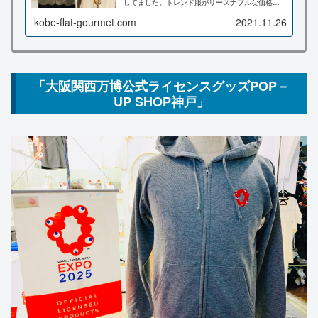
してました。トレンド服がリーズナブルな価格で
購入できますよ。三ノ宮で安い服屋さんは貴重で
すね。こちらの記事では店内の様子、場所など詳
kobe-flat-gourmet.com
2021.11.26
しくお伝え致します♪
「大阪関西万博公式ライセンスグッズPOP－
UP SHOP神戸」