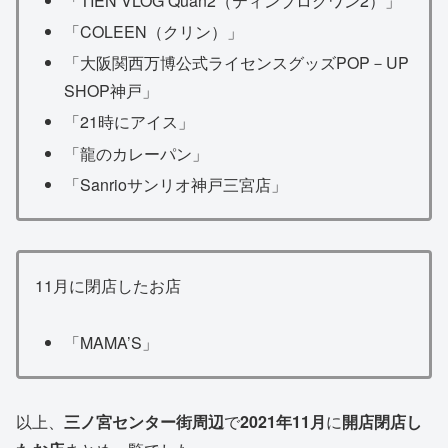
「TIEN VLOG Quan2（ティンブログワン2）」
「COLEEN（クリン）」
「大阪関西万博公式ライセンスグッズPOP－UP
SHOP神戸」
「21時にアイス」
「龍のカレーパン」
「Sanrioサンリオ神戸三宮店」
11月に閉店したお店
「MAMA’S」
以上、
三ノ宮センター街周辺
で
2021年11月
に
開店閉店し