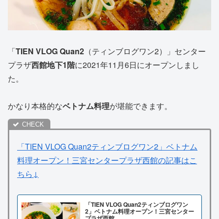
「
TIEN VLOG Quan2
（ティンブログワン2）」センター
プラザ
西館地下1階
に2021年11月6日にオープンしまし
た。
かなり本格的な
ベトナム料理
が堪能できます。
「TIEN VLOG Quan2ティンブログワン2」ベトナム
料理オープン！三宮センタープラザ西館の記事はこ
ちら↓
「TIEN VLOG Quan2ティンブログワン
2」ベトナム料理オープン！三宮センター
プラザ西館