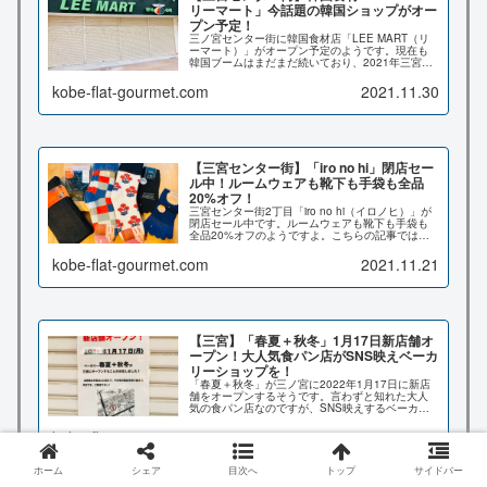
リーマート」今話題の韓国ショップがオー
プン予定！
三ノ宮センター街に韓国食材店「LEE MART（リ
ーマート）」がオープン予定のようです。現在も
韓国ブームはまだまだ続いており、2021年三宮で
も韓国ショップが次々とオープンし、どのお店も
話題になっていますよ。こちらの記事ではお店の
kobe-flat-gourmet.com
2021.11.30
場所や、現在分かっている情報など詳しくお伝え
致します♪
【三宮センター街】「iro no hi」閉店セー
ル中！ルームウェアも靴下も手袋も全品
20%オフ！
三宮センター街2丁目「iro no hi（イロノヒ）」が
閉店セール中です。ルームウェアも靴下も手袋も
全品20%オフのようですよ。こちらの記事では閉
店日、店内の様子、場所、あったか靴下などを買
ってみたので詳しくお伝え致します♪
kobe-flat-gourmet.com
2021.11.21
【三宮】「春夏＋秋冬」1月17日新店舗オ
ープン！大人気食パン店がSNS映えベーカ
リーショップを！
「春夏＋秋冬」が三ノ宮に2022年1月17日に新店
舗をオープンするそうです。言わずと知れた大人
気の食パン店なのですが、SNS映えするベーカリ
ーショップを展開するとのことですよ。こちらの
記事では新店舗の場所など詳しくお伝え致します♪
kobe-flat-gourmet.com
2021.11.19
ホーム
シェア
目次へ
トップ
サイドバー