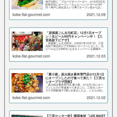
神戸元町に「ブルースターバーガー」が12月3日元
町商店街にオープン！なんとハンバーガーが187
円！神戸に初出店という事でオープン前から話題
になってましたよ。こちらの記事では店内の様
子、メニュー、場所、ブルースターチーズバーガ
kobe-flat-gourmet.com
2021.12.09
ーを実際に食べてみた感想など詳しくお伝え致し
ます♪
「居酒屋ごん太元町店」12月1日オープ
ン！生ビール99円キャンペーン中！【三
宮高架下ピアザ】
「居酒屋ごん太元町店」が2021年12月1日、三宮
高架下商店街ピアザkobeにオープンしました。生
ビールなどが99円になるキャンペーンも開催中で
すよ。こちらの記事では、オープンニングキャン
ペーン、お店の場所など詳しくお伝え致します♪
kobe-flat-gourmet.com
2021.12.03
「豚小家」炭火焼き豚丼専門店が12月1日
にオープンしたので食べて来た！【三宮セ
ンタープラザ西館】
「炭火焼き豚丼専門店 豚小家」が12月1日にオー
プンしたので早速食べて来ました。三宮センター
プラザ西館地下1階に出来ましたよ。こちらの記事
ではメニュー、店内の様子、場所、蒲焼き豚丼を
食べてみた感想など詳しくお伝え致します♪【神戸
kobe-flat-gourmet.com
2021.12.02
三ノ宮ランチ】
【三宮センター街】韓国食材「LEE MART