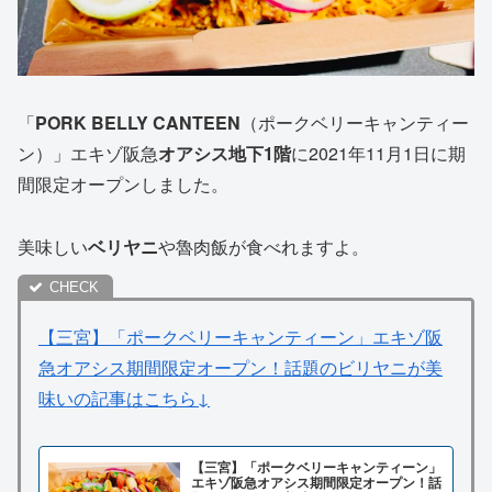
「
PORK BELLY CANTEEN
（ポークベリーキャンティー
ン）」エキゾ阪急
オアシス地下1階
に2021年11月1日に期
間限定オープンしました。
美味しい
ベリヤニ
や魯肉飯が食べれますよ。
【三宮】「ポークベリーキャンティーン」エキゾ阪
急オアシス期間限定オープン！話題のビリヤニが美
味いの記事はこちら↓
【三宮】「ポークベリーキャンティーン」
エキゾ阪急オアシス期間限定オープン！話