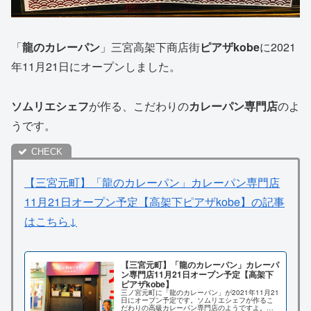
「
龍のカレーパン
」三宮高架下商店街
ピアザkobe
に2021
年11月21日にオープンしました。
ソムリエシェフ
が作る、こだわりの
カレーパン専門店
のよ
うです。
【三宮元町】「龍のカレーパン」カレーパン専門店
11月21日オープン予定【高架下ピアザkobe】の記事
はこちら↓
【三宮元町】「龍のカレーパン」カレーパ
ン専門店11月21日オープン予定【高架下
ピアザkobe】
三ノ宮元町に「龍のカレーパン」が2021年11月21
日にオープン予定です。ソムリエシェフが作るこ
だわりの高級カレーパン専門店のようですよ。場