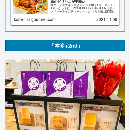
題のビリヤニが美味い
神戸三ノ宮エキゾ阪急オアシス地下1階、キッチン
&マーケットに「PORK BELLY CANTEEN（ポー
クベリーキャンティーン）」が11月1日に期間限定
でオープン！美食家の間で流行しているビリヤニ
が食べれちゃいます♪「ミスターシュリンプ」が営
kobe-flat-gourmet.com
2021.11.09
業されてた所ですよ。メニューやビリヤニを食べ
てみた感想など詳しくお伝え♪
「本多+2nd」