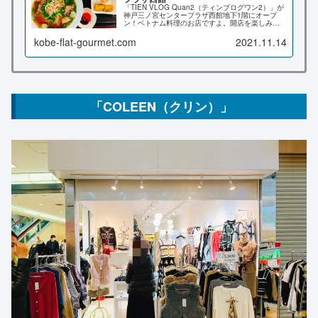
「TIEN VLOG Quan2（ティンブログワン2）」が
神戸三ノ宮センタープラザ西館地下1階にオープ
ン！ベトナム料理のお店ですよ。開店を楽しみに
していて、先月から何度か足を運んでいたのです
が、ついに11月6日にオープンしたようです！メニ
kobe-flat-gourmet.com
2021.11.14
ュー、店内の様子や場所、フォーを食べてみた感
想など詳しくお伝え致します♪
「COLEEN（クリン）」