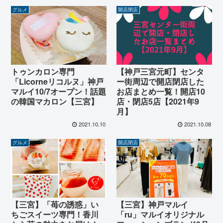
グルメ
開店閉店
トゥンカロン専門
【神戸三宮元町】センタ
「Licorneリコルヌ」神戸
ー街周辺で開店閉店した
マルイ10/7オープン！話題
お店まとめ一覧！開店10
の韓国マカロン【三宮】
店・閉店5店【2021年9
月】
2021.10.10
2021.10.08
グルメ
開店閉店
【三宮】「苺の誘惑」い
【三宮】神戸マルイ
ちごスイーツ専門！香川
「ru」マルイオリジナル