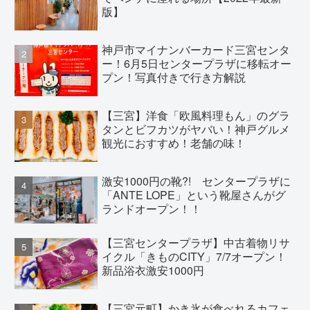
版】
神戸市マイナンバーカード三宮センタ
ー！6月5日センタープラザに移転オー
プン！写真付きで行き方解説
【三宮】洋食「欧風料理もん」のグラ
タンとビフカツがヤバい！神戸グルメ
観光におすすめ！老舗の味！
激安1000円の靴?! センタープラザに
「ANTE LOPE」という靴屋さんがグ
ランドオープン！！
【三宮センタープラザ】中古着物リサ
イクル「きものCITY」7/7オープン！
新品浴衣激安1000円
【三宮元町】かき氷が食べれるカフェ