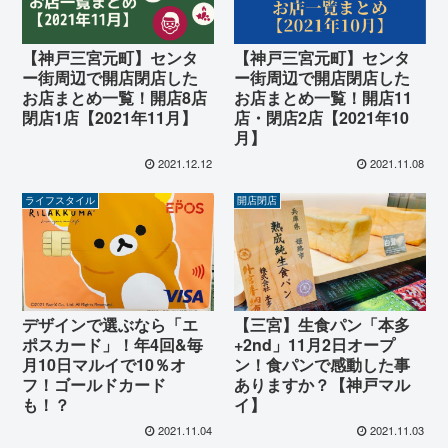
【神戸三宮元町】センタ
【神戸三宮元町】センタ
ー街周辺で開店閉店した
ー街周辺で開店閉店した
お店まとめ一覧！開店8店
お店まとめ一覧！開店11
閉店1店【2021年11月】
店・閉店2店【2021年10
月】
2021.12.12
2021.11.08
ライフスタイル
開店閉店
デザインで選ぶなら「エ
【三宮】生食パン「本多
ポスカード」！年4回&毎
+2nd」11月2日オープ
月10日マルイで10％オ
ン！食パンで感動した事
フ！ゴールドカード
ありますか？【神戸マル
も！？
イ】
2021.11.04
2021.11.03