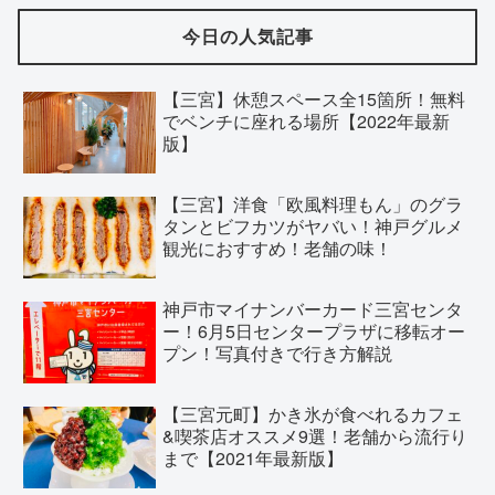
今日の人気記事
【三宮】休憩スペース全15箇所！無料
でベンチに座れる場所【2022年最新
版】
【三宮】洋食「欧風料理もん」のグラ
タンとビフカツがヤバい！神戸グルメ
観光におすすめ！老舗の味！
神戸市マイナンバーカード三宮センタ
ー！6月5日センタープラザに移転オー
プン！写真付きで行き方解説
【三宮元町】かき氷が食べれるカフェ
&喫茶店オススメ9選！老舗から流行り
まで【2021年最新版】