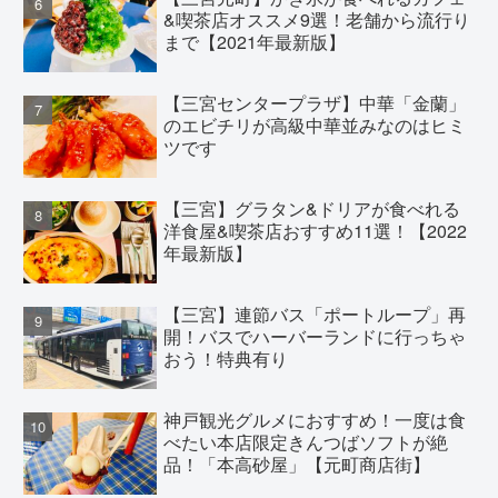
&喫茶店オススメ9選！老舗から流行り
まで【2021年最新版】
【三宮センタープラザ】中華「金蘭」
のエビチリが高級中華並みなのはヒミ
ツです
【三宮】グラタン&ドリアが食べれる
洋食屋&喫茶店おすすめ11選！【2022
年最新版】
【三宮】連節バス「ポートループ」再
開！バスでハーバーランドに行っちゃ
おう！特典有り
神戸観光グルメにおすすめ！一度は食
べたい本店限定きんつばソフトが絶
品！「本高砂屋」【元町商店街】