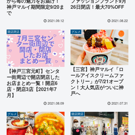
から苺の魅力をお届け！
ファッションブランド9月
神戸マルイ期間限定9/20ま
26日閉店！最大70%OFF
で
2021.09.12
2021.08.22
開店閉店
グルメ
【三宮】神戸マルイ「ロ
【神戸三宮元町】センタ
ールアイスクリームファ
ー街周辺で開店閉店した
クトリー」が7/21オープ
お店まとめ一覧！開店6
ン！大人気店がついに神
店・閉店3店【2021年7
戸へ
月】
2021.08.09
2021.07.31
グルメ
開店閉店