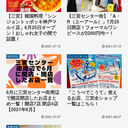
【三宮】韓国料理「シン
【三宮センター街】「A・
ジョントッポッキ神戸マ
R（エーアール）」7月25
ルイ店」6月25日オープ
日閉店！フォーマルワン
ン！おしゃれ女子の間で
ピースが2200円均一！
話題！
2021.07.12
2021.07.10
開店閉店
ライフスタイル
6月に三宮センター街周辺
「こうべでこうて」使え
で開店閉店したお店まと
るお店、三宮全ショップ
め一覧！開店7店 閉店4店
一覧はこちら！
【2021年6月】
2021.07.07
2021.06.07
催事情報