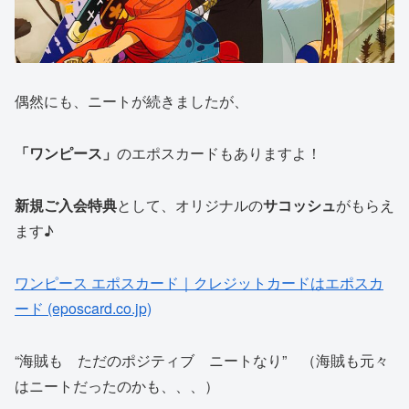
偶然にも、ニートが続きましたが、
「ワンピース」
のエポスカードもありますよ！
新規ご入会特典
として、オリジナルの
サコッシュ
がもらえ
ます♪
ワンピース エポスカード｜クレジットカードはエポスカ
ード (eposcard.co.jp)
“海賊も ただのポジティブ ニートなり” （海賊も元々
はニートだったのかも、、、）