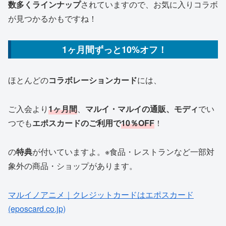
数多くラインナップ
されていますので、お気に入りコラボ
が見つかるかもですね！
1ヶ月間ずっと10%オフ！
ほとんどの
コラボレーションカード
には、
ご入会より
1ヶ月間
、
マルイ・マルイの通販、モディ
でい
つでも
エポスカードのご利用で
10％OFF
！
の
特典
が付いていますよ。※食品・レストランなど一部対
象外の商品・ショップがあります。
マルイノアニメ｜クレジットカードはエポスカード
(eposcard.co.jp)