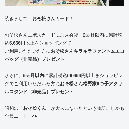
続きまして、
おそ松さん
カード！
おそ松さんエポスカードにご入会後、
2
ヵ月以内
に累計税
込
6,666
円以上をショッピングで
ご利用いただいた方に
おそ松さんキラキラファントムエコ
バッグ（非売品）
プレゼント
！
さらに、
6ヵ月以内
に累計税込
66,666
円以上をショッピン
グでご利用いただいた方に
おそ松さん松野家6つ子アクリ
ルスタンド（非売品）
プレゼント
！
昭和の「
おそ松くん
」が大人になったという物語。しかも
全員ニート！👀