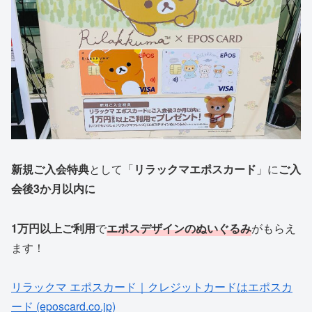
新規ご入会特典
として「
リラックマエポスカード
」に
ご入
会後3か月以内に
1万円以上ご利用
で
エポスデザインのぬいぐるみ
がもらえ
ます！
リラックマ エポスカード｜クレジットカードはエポスカ
ード (eposcard.co.jp)