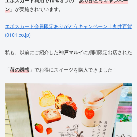
エポスカード利用で10％オフ
の「
ありがとうキャンペー
ン
」が実施されています。
エポスカード会員限定ありがとうキャンペーン｜丸井百貨
(0101.co.jp)
私も、以前にご紹介した
神戸マルイ
に期間限定出店された
「
苺の誘惑
」でお得にスイーツを購入できました！