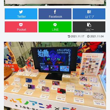
Twitter
Facebook
はてブ
Pocket
LINE
コピー
2021.11.17
2021.11.04