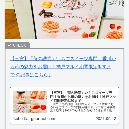
【三宮】「苺の誘惑」いちごスイーツ専門！香川か
ら苺の魅力をお届け！神戸マルイ期間限定9/20ま
で の記事はこちら↓
【三宮】「苺の誘惑」いちごスイーツ専
門！香川から苺の魅力をお届け！神戸マル
イ期間限定9/20まで
三宮で「苺の誘惑」期間限定オープン！香川にあ
るいちごスイーツ専門店が神戸マルイ1階に催事出
店！期間は2021年9月8日から9月20日まで！包装
も可愛く、苺のプリンと苺のフィナンシェも絶
品！こちらの記事では実際に食べてみた感想など
kobe-flat-gourmet.com
2021.09.12
詳しくお伝え致します♪