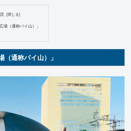
次
広場（通称パイ山）」
場（通称パイ山）」