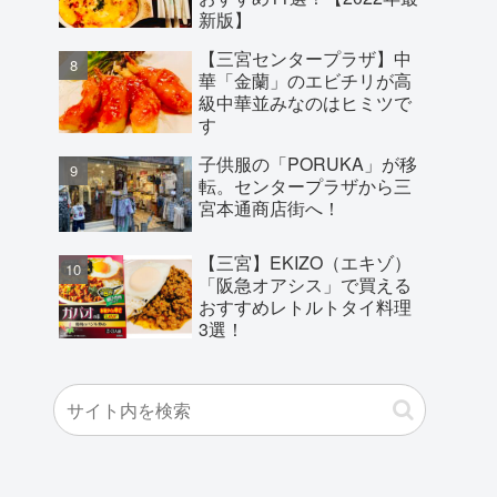
新版】
【三宮センタープラザ】中
華「金蘭」のエビチリが高
級中華並みなのはヒミツで
す
子供服の「PORUKA」が移
転。センタープラザから三
宮本通商店街へ！
【三宮】EKIZO（エキゾ）
「阪急オアシス」で買える
おすすめレトルトタイ料理
3選！