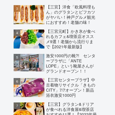
【三宮】洋食「欧風料理も
ん」のグラタンとビフカツ
がヤバい！神戸グルメ観光
におすすめ！老舗の味！
【三宮元町】かき氷が食べ
れるカフェ&喫茶店オスス
メ9選！老舗から流行りま
で【2021年最新版】
激安1000円の靴?! センタ
ープラザに「ANTE
LOPE」という靴屋さんが
グランドオープン！！
【三宮センタープラザ】中
古着物リサイクル「きもの
CITY」7/7オープン！新品
浴衣激安1000円
【三宮】グラタン&ドリア
が食べれる洋食屋&喫茶店
おすすめ11選！【2022年最