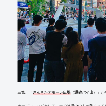
三宮
、「
さんきたアモーレ広場
（
通称パイ山
）」が
オープンニングセレモニーでは沢山の人が集まって