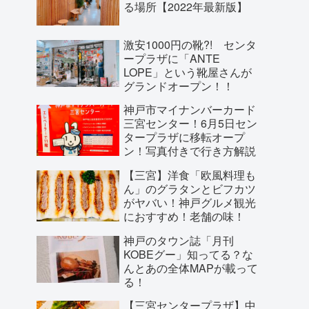
る場所【2022年最新版】
激安1000円の靴?! センタ
ープラザに「ANTE
LOPE」という靴屋さんが
グランドオープン！！
神戸市マイナンバーカード
三宮センター！6月5日セン
タープラザに移転オープ
ン！写真付きで行き方解説
【三宮】洋食「欧風料理も
ん」のグラタンとビフカツ
がヤバい！神戸グルメ観光
におすすめ！老舗の味！
神戸のタウン誌「月刊
KOBEグー」知ってる？な
んとあの全体MAPが載って
る！
【三宮センタープラザ】中