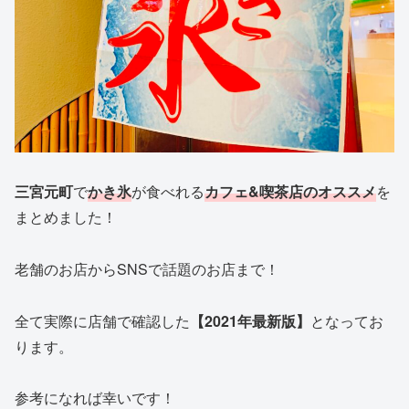
三宮元町
で
かき氷
が食べれる
カフェ&喫茶店のオススメ
を
まとめました！
老舗のお店からSNSで話題のお店まで！
全て実際に店舗で確認した
【2021年最新版】
となってお
ります。
参考になれば幸いです！