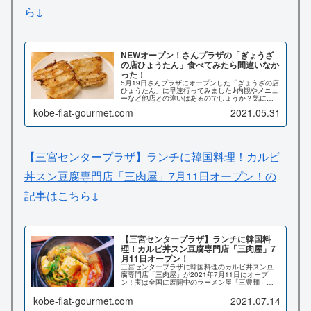
ら↓
NEWオープン！さんプラザの「ぎょうざ
の店ひょうたん」食べてみたら間違いなか
った！
5月19日さんプラザにオープンした「ぎょうざの店
ひょうたん」に早速行ってみました♪内観やメニュ
ーなど他店との違いはあるのでしょうか？気にな
るお味は？実際に訪問した感想をお届けします！
kobe-flat-gourmet.com
2021.05.31
【三宮センタープラザ】ランチに韓国料理！カルビ
丼スン豆腐専門店「三肉屋」7月11日オープン！の
記事はこちら↓
【三宮センタープラザ】ランチに韓国料
理！カルビ丼スン豆腐専門店「三肉屋」7
月11日オープン！
三宮センタープラザに韓国料理のカルビ丼スン豆
腐専門店「三肉屋」が2021年7月11日にオープ
ン！実は全国に展開中のラーメン屋「三豊麺」の
新業態のお店みたい。海鮮の出汁がヤバイです
よ！早速ランチにスンドゥブを食べてきたので詳
kobe-flat-gourmet.com
2021.07.14
しくお伝えいたします♪