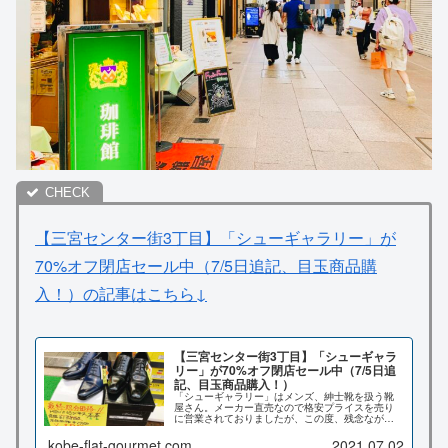
【三宮センター街3丁目】「シューギャラリー」が
70%オフ閉店セール中（7/5日追記、目玉商品購
入！）の記事はこちら↓
【三宮センター街3丁目】「シューギャラ
リー」が70%オフ閉店セール中（7/5日追
記、目玉商品購入！）
「シューギャラリー」はメンズ、紳士靴を扱う靴
屋さん。メーカー直売なので格安プライスを売り
に営業されておりましたが、この度、残念ながら
閉店するそうです。こちらの記事ではセール内容
や詳しい場所をお伝えしたいと思います。
kobe-flat-gourmet.com
2021.07.02