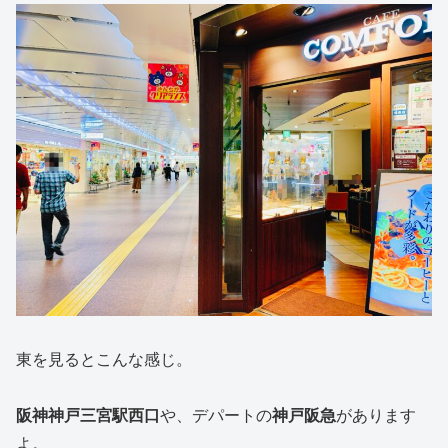
東を見るとこんな感じ。
阪神神戸三宮駅
西口
や、デパートの
神戸阪急
があります
よ。