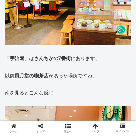
「
宇治園
」は
さんちかの7番街
にあります。
以前
風月堂の喫茶店
があった場所ですね。
南を見るとこんな感じ。
ホーム
シェア
目次へ
トップ
サイドバー