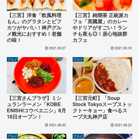
【三宮】洋食「欧風料理
【三宮】純喫茶 正統派カ
もん」のグラタンとビフ
フェ「英國屋」のカレー
カツがヤバい！神戸グル
やドリアがすごい！ラン
メ観光におすすめ！老舗
チも夜も◎！居心地抜群
の味！
カフェ
2021.09.27
2021.09.19
グルメ
グルメ
【三宮さんプラザ】ミシ
【三宮元町】「Soup
ュランラーメン「KOBE
Stock Tokyoスープストッ
ENISHIコウベエニシ」8月
クトーキョー」食べるス
18日オープン！
ープ大丸神戸店
2021.08.30
2021.08.23
グルメ
グルメ