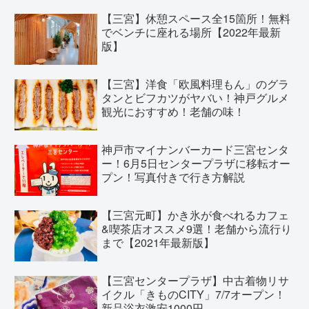
【三宮】休憩スペース全15箇所！無料
でベンチに座れる場所【2022年最新
版】
【三宮】洋食「欧風料理もん」のグラ
タンとビフカツがヤバい！神戸グルメ
観光におすすめ！老舗の味！
神戸市マイナンバーカード三宮センタ
ー！6月5日センタープラザに移転オー
プン！写真付きで行き方解説
【三宮元町】かき氷が食べれるカフェ
&喫茶店オススメ9選！老舗から流行り
まで【2021年最新版】
【三宮センタープラザ】中古着物リサ
イクル「きものCITY」7/7オープン！
新品浴衣激安1000円