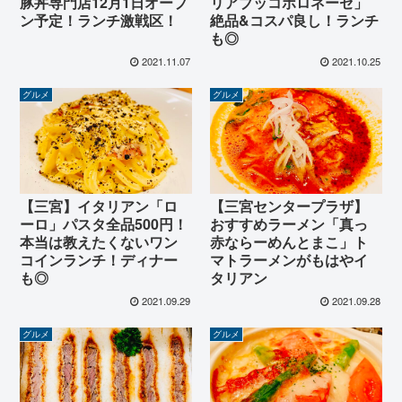
豚丼専門店12月1日オープ
リアブッコボロネーゼ」
ン予定！ランチ激戦区！
絶品&コスパ良し！ランチ
も◎
2021.11.07
2021.10.25
グルメ
グルメ
【三宮】イタリアン「ロ
【三宮センタープラザ】
ーロ」パスタ全品500円！
おすすめラーメン「真っ
本当は教えたくないワン
赤ならーめんとまこ」ト
コインランチ！ディナー
マトラーメンがもはやイ
も◎
タリアン
2021.09.29
2021.09.28
グルメ
グルメ