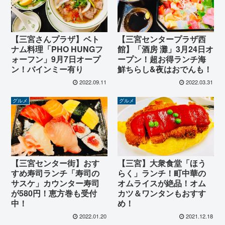
【三宮さんプラザ】ベト
【三宮センタープラザ西
ナム料理「PHO HUNGフ
館】「酒房 灘」3月24日オ
ォーフン」9月7日オープ
ープン！超お得ランチ海
ン！バインミー有り
鮮ちらし&夜はおでんも！
2022.09.11
2022.03.31
グルメ
グルメ
【三宮センター街】おす
【三宮】大衆食堂「ほう
すめ寿司ランチ「寿司の
らく」ランチ！町中華の
サスケ」カウンター寿司
オムライスが絶品！オム
が580円！恵方巻も受付
カツ＆ワンタンもおすす
中！
め！
2022.01.20
2021.12.18