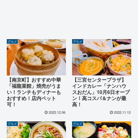
グルメ
グルメ
【南京町】おすすめ中華
【三宮センタープラザ】
「福龍菜館」焼売がうま
インドカレー「ナンハウ
い！ランチもディナーも
スおだん」10月6日オープ
おすすめ！店内ペット
ン！高コスパ＆ナンが最
可！
高！
2022.12.06
2022.11.13
グルメ
グルメ