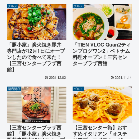
グルメ
グルメ
「豚小家」炭火焼き豚丼
「TIEN VLOG Quan2ティ
専門店が12月1日にオープ
ンブログワン2」ベトナム
ンしたので食べて来た！
料理オープン！三宮セン
【三宮センタープラザ西
タープラザ西館
館】
2021.12.02
2021.11.14
開店閉店
グルメ
【三宮センタープラザ西
【三宮センター街】おす
館】「豚小家」炭火焼き
すめイタリアン「オステ