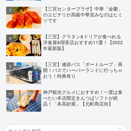
【三宮センタープラザ】中華「金蘭」
のエビチリが高級中華並みなのはヒミ
ツです
【三宮】グラタン&ドリアが食べれる
洋食屋&喫茶店おすすめ11選！【2022
年最新版】
【三宮】連節バス「ポートループ」再
開！バスでハーバーランドに行っちゃ
おう！特典有り
神戸観光グルメにおすすめ！一度は食
べたい本店限定きんつばソフトが絶
品！「本高砂屋」【元町商店街】