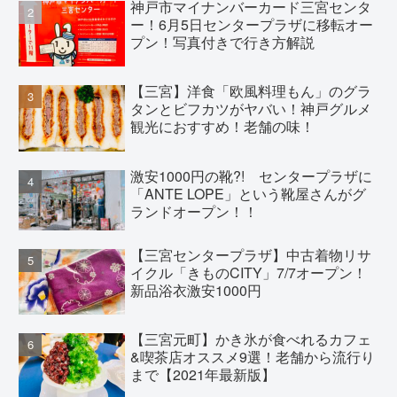
神戸市マイナンバーカード三宮センタ
ー！6月5日センタープラザに移転オー
プン！写真付きで行き方解説
【三宮】洋食「欧風料理もん」のグラ
タンとビフカツがヤバい！神戸グルメ
観光におすすめ！老舗の味！
激安1000円の靴?! センタープラザに
「ANTE LOPE」という靴屋さんがグ
ランドオープン！！
【三宮センタープラザ】中古着物リサ
イクル「きものCITY」7/7オープン！
新品浴衣激安1000円
【三宮元町】かき氷が食べれるカフェ
&喫茶店オススメ9選！老舗から流行り
まで【2021年最新版】