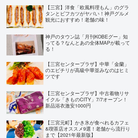
【三宮】洋食「欧風料理もん」のグラ
タンとビフカツがヤバい！神戸グルメ
観光におすすめ！老舗の味！
神戸のタウン誌「月刊KOBEグー」知
ってる？なんとあの全体MAPが載って
る！
【三宮センタープラザ】中華「金蘭」
のエビチリが高級中華並みなのはヒミ
ツです
【三宮センタープラザ】中古着物リサ
イクル「きものCITY」7/7オープン！
新品浴衣激安1000円
【三宮元町】かき氷が食べれるカフェ
&喫茶店オススメ9選！老舗から流行り
まで【2021年最新版】