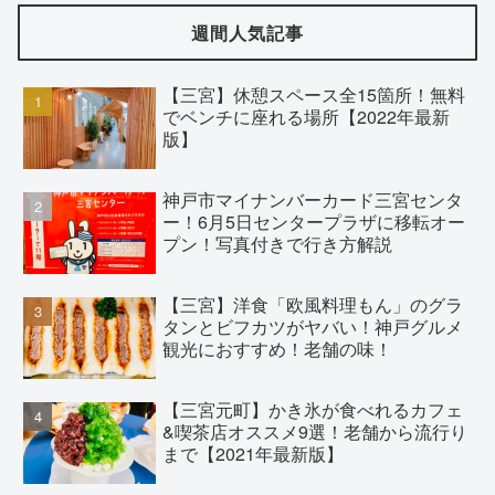
週間人気記事
【三宮】休憩スペース全15箇所！無料
でベンチに座れる場所【2022年最新
版】
神戸市マイナンバーカード三宮センタ
ー！6月5日センタープラザに移転オー
プン！写真付きで行き方解説
【三宮】洋食「欧風料理もん」のグラ
タンとビフカツがヤバい！神戸グルメ
観光におすすめ！老舗の味！
【三宮元町】かき氷が食べれるカフェ
&喫茶店オススメ9選！老舗から流行り
まで【2021年最新版】