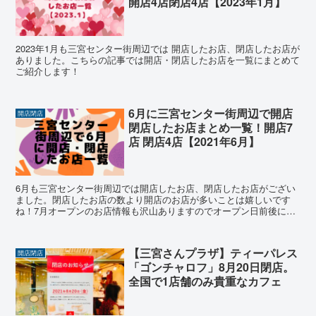
開店4店閉店4店【2023年1月】
2023年1月も三宮センター街周辺では 開店したお店、閉店したお店が
ありました。こちらの記事では開店・閉店したお店を一覧にまとめて
ご紹介します！
6月に三宮センター街周辺で開店
開店閉店
閉店したお店まとめ一覧！開店7
店 閉店4店【2021年6月】
6月も三宮センター街周辺では開店したお店、閉店したお店がござい
ました。閉店したお店の数より開店のお店が多いことは嬉しいです
ね！7月オープンのお店情報も沢山ありますのでオープン日前後に実
際に訪れて随時アップしていく予定です！
【三宮さんプラザ】ティーパレス
開店閉店
「ゴンチャロフ」8月20日閉店。
全国で1店舗のみ貴重なカフェ