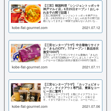
【三宮】韓国料理「シンジョントッポッキ
神戸マルイ店」6月25日オープン！おしゃ
れ女子の間で話題！
三宮に韓国料理「シンジョントッポッキ神戸マル
イ店」が6月25日オープン！おしゃれ女子の間で話
題になってますよ！韓国では知らない人がいない
程、有名なチェーン店だそうです。そんな韓国で
人気NO1トッポッキ専門店が、関西初上陸！早速
kobe-flat-gourmet.com
2021.07.12
実際に食べてみたので詳しくレポートさせて頂き
ます♪
【三宮センタープラザ】中古着物リサイク
ル「きものCITY」7/7オープン！新品浴衣
激安1000円
三宮センタープラザにリサイクル着物の「きもの
CITY」が7月7日移転オープンしました！オープニ
ングセールで新品の浴衣が激安の1000円で販売さ
れてますよ！こちらの記事では店内の様子や実際
に買ってみた浴衣をご紹介させて頂きます♪
kobe-flat-gourmet.com
2021.07.11
【三宮センタープラザ】「カッフェピオッ
ピーノ」テイクアウト専門店、豊富なコー
ヒー豆に驚愕！
【三宮センタープラザ】１階にテイクアウトコー
ヒー専門店「カッフェピオッピーノ」がありま
す。イタリア語でカッフェとは、コーヒーのこと
で、日本で言うカフェとは違うようです。本当
に、コーヒー豆の種類の多さに驚かされました！
kobe-flat-gourmet.com
2021.07.06