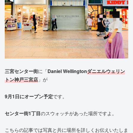
三宮センター街
に「
Daniel Wellington
ダニエルウェリン
トン神戸三宮店
」が
9月1日にオープン予定
です。
センター街1丁目
のスウォッチがあった場所ですよ。
こちらの記事では写真と共に場所を詳しくお伝えいたしま