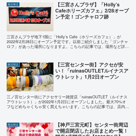
【三宮さんプラザ】「Holly’s
開店閉店
Cafeホリーズカフェ」2/28オープ
ン予定！ゴンチャロフ跡
三宮さんプラザ地下1階に「Holly’s Cafe（ホリーズカフェ）」が
2022年2月28日にオープン予定です。以前ご紹介しました「ゴンチャ
ロフ」があった場所になりますよ。こちらの記事では、場所など詳し
くご紹介致します♪
【三宮センター街】アクセが安
開店閉店
い！「ruinasOUTLETルイナスア
ウトレット」1月2日オープン
三ノ宮センター街にアクセサリー雑貨店「ruinasOUTLET（ルイナス
アウトレット）」が2022年1月2日にオープンしました。最大70%オ
フなどめちゃくちゃ安く買えちゃいます。こちらの記事では、店内の
様子や場所など詳しくお伝え致します♪
【神戸三宮元町】センター街周辺
開店閉店
で開店閉店したお店まとめ一覧！