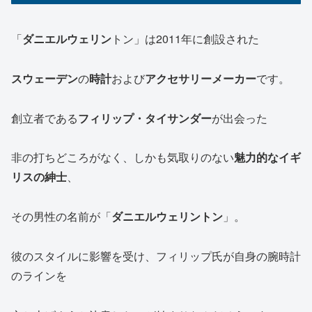
「
ダニエルウェリン
トン」は2011年に創設された
スウェーデン
の
時計
および
アクセサリーメーカー
です。
創立者である
フィリップ・タイサンダー
が出会った
非の打ちどころがなく、しかも気取りのない
魅力的なイギ
リスの紳士
、
その男性の名前が「
ダニエルウェリントン
」。
彼のスタイルに影響を受け、フィリップ氏が自身の腕時計
のラインを