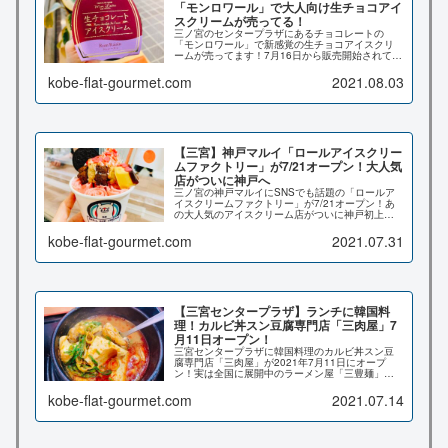
「モンロワール」で大人向け生チョコアイ
スクリームが売ってる！
三ノ宮のセンタープラザにあるチョコレートの
「モンロワール」で新感覚の生チョコアイスクリ
ームが売ってます！7月16日から販売開始されてお
りますよ！神戸のお土産にも最適の「モンロワー
ル」♪こちらの記事では店内の写真や実際に食べて
kobe-flat-gourmet.com
2021.08.03
みた感想など詳しくお伝えいたします♪
【三宮】神戸マルイ「ロールアイスクリー
ムファクトリー」が7/21オープン！大人気
店がついに神戸へ
三ノ宮の神戸マルイにSNSでも話題の「ロールア
イスクリームファクトリー」が7/21オープン！あ
の大人気のアイスクリーム店がついに神戸初上
陸！なんと最大７時間待ちの行列を記録した伝説
のアイスクリームショップだそう！こちらの記事
kobe-flat-gourmet.com
2021.07.31
では実際に食べてみた感想など詳しくご紹介致し
ます♪
【三宮センタープラザ】ランチに韓国料
理！カルビ丼スン豆腐専門店「三肉屋」7
月11日オープン！
三宮センタープラザに韓国料理のカルビ丼スン豆
腐専門店「三肉屋」が2021年7月11日にオープ
ン！実は全国に展開中のラーメン屋「三豊麺」の
新業態のお店みたい。海鮮の出汁がヤバイです
よ！早速ランチにスンドゥブを食べてきたので詳
kobe-flat-gourmet.com
2021.07.14
しくお伝えいたします♪