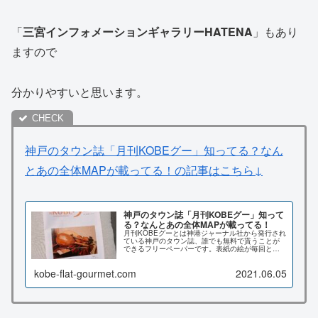
「
三宮インフォメーションギャラリーHATENA
」もあり
ますので
分かりやすいと思います。
神戸のタウン誌「月刊KOBEグー」知ってる？なん
とあの全体MAPが載ってる！の記事はこちら↓
神戸のタウン誌「月刊KOBEグー」知って
る？なんとあの全体MAPが載ってる！
月刊KOBEグーとは神港ジャーナル社から発行され
ている神戸のタウン誌、誰でも無料で貰うことが
できるフリーペーパーです。表紙の絵が毎回とて
も素敵なんですよ♪どんな内容が載ってるのか、ど
こで貰えるのか詳しく解説します。
kobe-flat-gourmet.com
2021.06.05