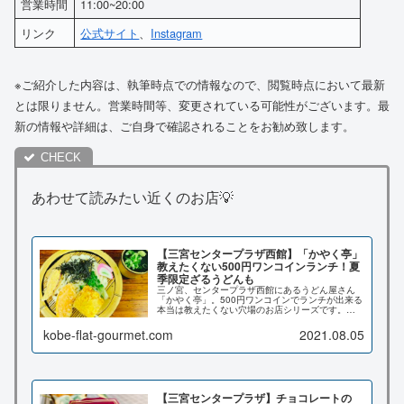
営業時間
11:00~20:00
リンク
公式サイト
、
Instagram
※ご紹介した内容は、執筆時点での情報なので、閲覧時点において最新
とは限りません。営業時間等、変更されている可能性がございます。最
新の情報や詳細は、ご自身で確認されることをお勧め致します。
あわせて読みたい近くのお店💡
【三宮センタープラザ西館】「かやく亭」
教えたくない500円ワンコインランチ！夏
季限定ざるうどんも
三ノ宮、センタープラザ西館にあるうどん屋さん
「かやく亭」。500円ワンコインでランチが出来る
本当は教えたくない穴場のお店シリーズです。夏
季限定のざるうどんも始まってますよ！こちらの
記事ではメニューや実際に食べてみた感想など詳
kobe-flat-gourmet.com
2021.08.05
しくご紹介いたします♪
【三宮センタープラザ】チョコレートの