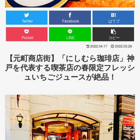
Twitter
Facebook
はてブ
Pocket
LINE
コピー
2022.04.17
2022.03.26
【元町商店街】「にしむら珈琲店」神
戸を代表する喫茶店の春限定フレッシ
ュいちごジュースが絶品！