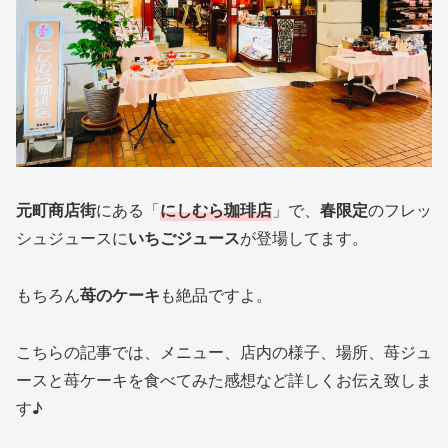
元町商店街
にある「
にしむら珈琲店
」で、
春限定
のフレッ
シュジュースに
いちごジュース
が登場してます。
もちろん
苺のケーキ
も絶品ですよ。
こちらの記事では、メニュー、店内の様子、場所、苺ジュ
ースと苺ケーキを食べてみた感想など詳しくお伝え致しま
す♪