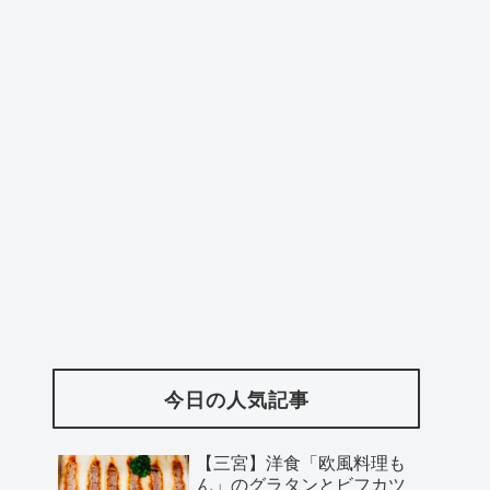
今日の人気記事
【三宮】洋食「欧風料理も
ん」のグラタンとビフカツ