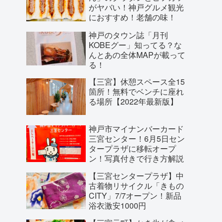
がヤバい！神戸グルメ観光
におすすめ！老舗の味！
神戸のタウン誌「月刊
KOBEグー」知ってる？な
んとあの全体MAPが載って
る！
【三宮】休憩スペース全15
箇所！無料でベンチに座れ
る場所【2022年最新版】
神戸市マイナンバーカード
三宮センター！6月5日セン
タープラザに移転オープ
ン！写真付きで行き方解説
【三宮センタープラザ】中
古着物リサイクル「きもの
CITY」7/7オープン！新品
浴衣激安1000円