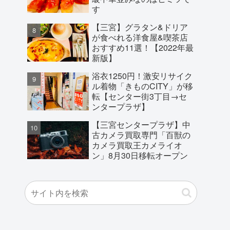
す
【三宮】グラタン&ドリア
が食べれる洋食屋&喫茶店
おすすめ11選！【2022年最
新版】
浴衣1250円！激安リサイク
ル着物「きものCITY」が移
転【センター街3丁目→セ
ンタープラザ】
【三宮センタープラザ】中
古カメラ買取専門「百獣の
カメラ買取王カメライオ
ン」8月30日移転オープン