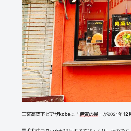
三宮高架下ピアザkobe
に「
伊賀の屋
」が2021年
12
黒毛和牛コロッケ
が絶品すぎてびっくりしたのです