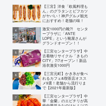
【三宮】洋食「欧風料理も
ん」のグラタンとビフカツ
がヤバい！神戸グルメ観光
におすすめ！老舗の味！
激安1000円の靴?! センタ
ープラザに「ANTE
LOPE」という靴屋さんが
グランドオープン！！
【三宮センタープラザ】中
古着物リサイクル「きもの
CITY」7/7オープン！新品
浴衣激安1000円
【三宮元町】かき氷が食べ
れるカフェ&喫茶店オスス
メ9選！老舗から流行りま
で【2021年最新版】
【三宮センタープラザ】中
華「金蘭」のエビチリが高
級中華並みなのはヒミツで