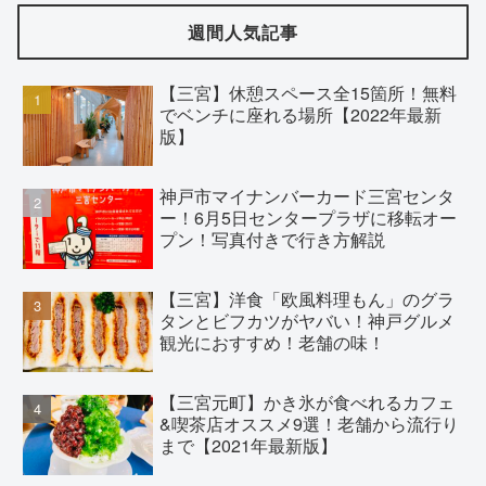
週間人気記事
【三宮】休憩スペース全15箇所！無料
でベンチに座れる場所【2022年最新
版】
神戸市マイナンバーカード三宮センタ
ー！6月5日センタープラザに移転オー
プン！写真付きで行き方解説
【三宮】洋食「欧風料理もん」のグラ
タンとビフカツがヤバい！神戸グルメ
観光におすすめ！老舗の味！
【三宮元町】かき氷が食べれるカフェ
&喫茶店オススメ9選！老舗から流行り
まで【2021年最新版】