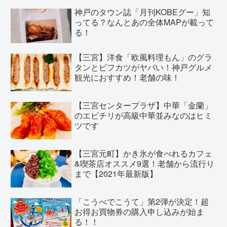
神戸のタウン誌「月刊KOBEグー」知
ってる？なんとあの全体MAPが載って
る！
【三宮】洋食「欧風料理もん」のグラ
タンとビフカツがヤバい！神戸グルメ
観光におすすめ！老舗の味！
【三宮センタープラザ】中華「金蘭」
のエビチリが高級中華並みなのはヒミ
ツです
【三宮元町】かき氷が食べれるカフェ
&喫茶店オススメ9選！老舗から流行り
まで【2021年最新版】
「こうべでこうて」第2弾が決定！超
お得お買物券の購入申し込みが始ま
る！！