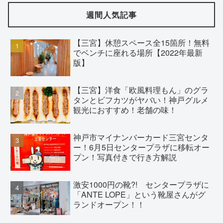
週間人気記事
【三宮】休憩スペース全15箇所！無料
でベンチに座れる場所【2022年最新
版】
【三宮】洋食「欧風料理もん」のグラ
タンとビフカツがヤバい！神戸グルメ
観光におすすめ！老舗の味！
神戸市マイナンバーカード三宮センタ
ー！6月5日センタープラザに移転オー
プン！写真付きで行き方解説
激安1000円の靴?! センタープラザに
「ANTE LOPE」という靴屋さんがグ
ランドオープン！！