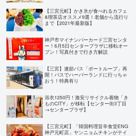
【三宮元町】かき氷が食べれるカフェ
&喫茶店オススメ9選！老舗から流行り
まで【2021年最新版】
神戸市マイナンバーカード三宮センタ
ー！6月5日センタープラザに移転オー
プン！写真付きで行き方解説
【三宮】連節バス「ポートループ」再
開！バスでハーバーランドに行っちゃ
おう！特典有り
浴衣1250円！激安リサイクル着物「き
ものCITY」が移転【センター街3丁目
→センタープラザ】
【三宮元町】「韓国料理旨辛食堂ENG
神戸元町店」ヤンニョムチキンがテイ