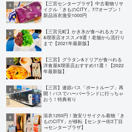
【三宮センタープラザ】中古着物リサ
イクル「きものCITY」7/7オープン！
新品浴衣激安1000円
【三宮元町】かき氷が食べれるカフェ
&喫茶店オススメ9選！老舗から流行り
まで【2021年最新版】
【三宮】グラタン&ドリアが食べれる
洋食屋&喫茶店おすすめ11選！【2022
年最新版】
【三宮】連節バス「ポートループ」再
開！バスでハーバーランドに行っちゃ
おう！特典有り
浴衣1250円！激安リサイクル着物「き
ものCITY」が移転【センター街3丁目
→センタープラザ】