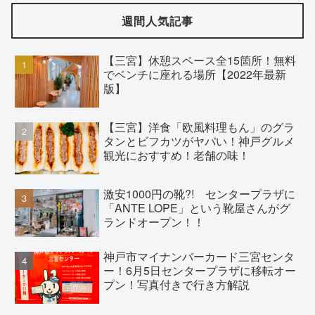
週間人気記事
【三宮】休憩スペース全15箇所！無料
でベンチに座れる場所【2022年最新
版】
【三宮】洋食「欧風料理もん」のグラ
タンとビフカツがヤバい！神戸グルメ
観光におすすめ！老舗の味！
激安1000円の靴?! センタープラザに
「ANTE LOPE」という靴屋さんがグ
ランドオープン！！
神戸市マイナンバーカード三宮センタ
ー！6月5日センタープラザに移転オー
プン！写真付きで行き方解説