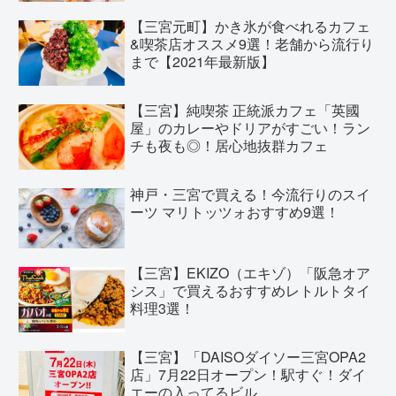
【三宮元町】かき氷が食べれるカフェ
&喫茶店オススメ9選！老舗から流行り
まで【2021年最新版】
【三宮】純喫茶 正統派カフェ「英國
屋」のカレーやドリアがすごい！ラン
チも夜も◎！居心地抜群カフェ
神戸・三宮で買える！今流行りのスイ
ーツ マリトッツォおすすめ9選！
【三宮】EKIZO（エキゾ）「阪急オア
シス」で買えるおすすめレトルトタイ
料理3選！
【三宮】「DAISOダイソー三宮OPA2
店」7月22日オープン！駅すぐ！ダイ
エーの入ってるビル