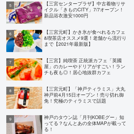
【三宮センタープラザ】中古着物リサ
イクル「きものCITY」7/7オープン！
新品浴衣激安1000円
【三宮元町】かき氷が食べれるカフェ
&喫茶店オススメ9選！老舗から流行り
まで【2021年最新版】
【三宮】純喫茶 正統派カフェ「英國
屋」のカレーやドリアがすごい！ラン
チも夜も◎！居心地抜群カフェ
【三宮元町】「神戸ティラミス」大丸
神戸前4月15日オープン！売り切れ御
免！究極のティラミスで話題
神戸のタウン誌「月刊KOBEグー」知
ってる？なんとあの全体MAPが載って
る！