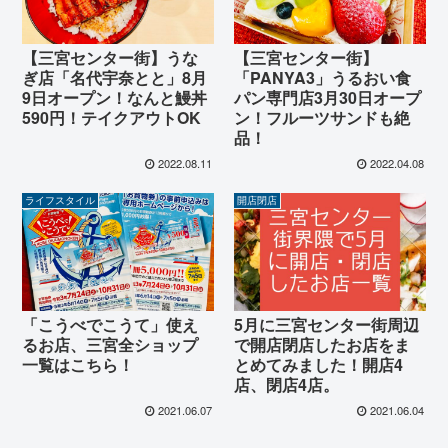
【三宮センター街】うな
【三宮センター街】
ぎ店「名代宇奈とと」8月
「PANYA3」うるおい食
9日オープン！なんと鰻丼
パン専門店3月30日オープ
590円！テイクアウトOK
ン！フルーツサンドも絶
品！
2022.08.11
2022.04.08
ライフスタイル
開店閉店
「こうべでこうて」使え
5月に三宮センター街周辺
るお店、三宮全ショップ
で開店閉店したお店をま
一覧はこちら！
とめてみました！開店4
店、閉店4店。
2021.06.07
2021.06.04