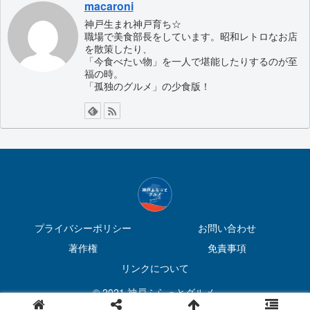
macaroni
神戸生まれ神戸育ち☆
職場で美食部長をしています。昭和レトロなお店
を散策したり、
「今食べたい物」を一人で堪能したりするのが至
福の時。
「孤独のグルメ」の少食版！
プライバシーポリシー
お問い合わせ
著作権
免責事項
リンクについて
© 2021 神戸ふらっとグルメ.