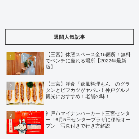
週間人気記事
【三宮】休憩スペース全15箇所！無料
でベンチに座れる場所【2022年最新
版】
【三宮】洋食「欧風料理もん」のグラ
タンとビフカツがヤバい！神戸グルメ
観光におすすめ！老舗の味！
神戸市マイナンバーカード三宮センタ
ー！6月5日センタープラザに移転オー
プン！写真付きで行き方解説