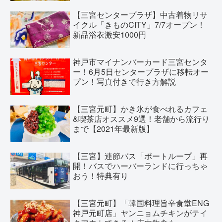
【三宮センタープラザ】中古着物リサ
イクル「きものCITY」7/7オープン！
新品浴衣激安1000円
神戸市マイナンバーカード三宮センタ
ー！6月5日センタープラザに移転オー
プン！写真付きで行き方解説
【三宮元町】かき氷が食べれるカフェ
&喫茶店オススメ9選！老舗から流行り
まで【2021年最新版】
【三宮】連節バス「ポートループ」再
開！バスでハーバーランドに行っちゃ
おう！特典有り
【三宮元町】「韓国料理旨辛食堂ENG
神戸元町店」ヤンニョムチキンがテイ