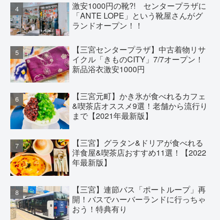
激安1000円の靴?! センタープラザに
「ANTE LOPE」という靴屋さんがグ
ランドオープン！！
【三宮センタープラザ】中古着物リサ
イクル「きものCITY」7/7オープン！
新品浴衣激安1000円
【三宮元町】かき氷が食べれるカフェ
&喫茶店オススメ9選！老舗から流行り
まで【2021年最新版】
【三宮】グラタン&ドリアが食べれる
洋食屋&喫茶店おすすめ11選！【2022
年最新版】
【三宮】連節バス「ポートループ」再
開！バスでハーバーランドに行っちゃ
おう！特典有り