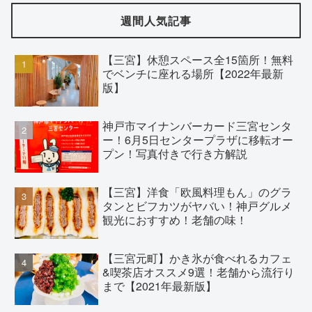
週間人気記事
【三宮】休憩スペース全15箇所！無料
でベンチに座れる場所【2022年最新
版】
神戸市マイナンバーカード三宮センタ
ー！6月5日センタープラザに移転オー
プン！写真付きで行き方解説
【三宮】洋食「欧風料理もん」のグラ
タンとビフカツがヤバい！神戸グルメ
観光におすすめ！老舗の味！
【三宮元町】かき氷が食べれるカフェ
&喫茶店オススメ9選！老舗から流行り
まで【2021年最新版】