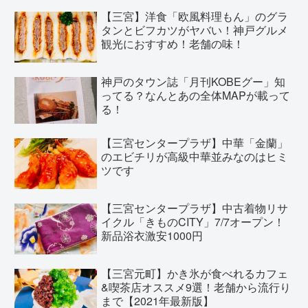
【三宮】洋食「欧風料理もん」のグラ
タンとビフカツがヤバい！神戸グルメ
観光におすすめ！老舗の味！
神戸のタウン誌「月刊KOBEグー」知
ってる？なんとあの全体MAPが載って
る！
【三宮センタープラザ】中華「金蘭」
のエビチリが高級中華並みなのはヒミ
ツです
【三宮センタープラザ】中古着物リサ
イクル「きものCITY」7/7オープン！
新品浴衣激安1000円
【三宮元町】かき氷が食べれるカフェ
&喫茶店オススメ9選！老舗から流行り
まで【2021年最新版】