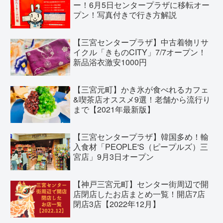
ー！6月5日センタープラザに移転オー
プン！写真付きで行き方解説
【三宮センタープラザ】中古着物リサ
イクル「きものCITY」7/7オープン！
新品浴衣激安1000円
【三宮元町】かき氷が食べれるカフェ
&喫茶店オススメ9選！老舗から流行り
まで【2021年最新版】
【三宮センタープラザ】韓国多め！輸
入食材「PEOPLE'S（ピープルズ）三
宮店」9月3日オープン
【神戸三宮元町】センター街周辺で開
店閉店したお店まとめ一覧！開店7店
閉店3店【2022年12月】