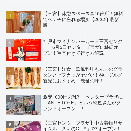
【三宮】休憩スペース全15箇所！無料
でベンチに座れる場所【2022年最新
版】
神戸市マイナンバーカード三宮センタ
ー！6月5日センタープラザに移転オー
プン！写真付きで行き方解説
【三宮】洋食「欧風料理もん」のグラ
タンとビフカツがヤバい！神戸グルメ
観光におすすめ！老舗の味！
激安1000円の靴?! センタープラザに
「ANTE LOPE」という靴屋さんがグ
ランドオープン！！
【三宮センタープラザ】中古着物リサ
イクル「きものCITY」7/7オープン！