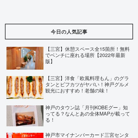
今日の人気記事
【三宮】休憩スペース全15箇所！無料
でベンチに座れる場所【2022年最新
版】
【三宮】洋食「欧風料理もん」のグラ
タンとビフカツがヤバい！神戸グルメ
観光におすすめ！老舗の味！
神戸のタウン誌「月刊KOBEグー」知
ってる？なんとあの全体MAPが載って
る！
神戸市マイナンバーカード三宮センタ