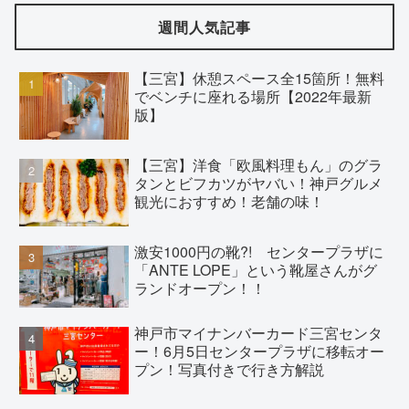
週間人気記事
【三宮】休憩スペース全15箇所！無料
でベンチに座れる場所【2022年最新
版】
【三宮】洋食「欧風料理もん」のグラ
タンとビフカツがヤバい！神戸グルメ
観光におすすめ！老舗の味！
激安1000円の靴?! センタープラザに
「ANTE LOPE」という靴屋さんがグ
ランドオープン！！
神戸市マイナンバーカード三宮センタ
ー！6月5日センタープラザに移転オー
プン！写真付きで行き方解説