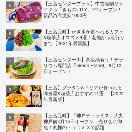
【三宮センタープラザ】中古着物リサ
イクル「きものCITY」7/7オープン！
新品浴衣激安1000円
【三宮元町】かき氷が食べれるカフェ
&喫茶店オススメ9選！老舗から流行り
まで【2021年最新版】
【三宮センター街】高級感有り！テラ
リウム専門店「Green Planet」9月12
日オープン！
【三宮】グラタン&ドリアが食べれる
洋食屋&喫茶店おすすめ11選！【2022
年最新版】
【三宮元町】「神戸ティラミス」大丸
神戸前4月15日オープン！売り切れ御
免！究極のティラミスで話題