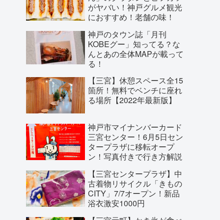
がヤバい！神戸グルメ観光
におすすめ！老舗の味！
神戸のタウン誌「月刊
KOBEグー」知ってる？な
んとあの全体MAPが載って
る！
【三宮】休憩スペース全15
箇所！無料でベンチに座れ
る場所【2022年最新版】
神戸市マイナンバーカード
三宮センター！6月5日セン
タープラザに移転オープ
ン！写真付きで行き方解説
【三宮センタープラザ】中
古着物リサイクル「きもの
CITY」7/7オープン！新品
浴衣激安1000円