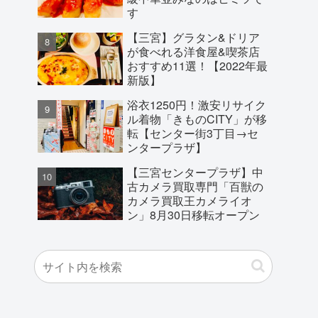
す
【三宮】グラタン&ドリア
が食べれる洋食屋&喫茶店
おすすめ11選！【2022年最
新版】
浴衣1250円！激安リサイク
ル着物「きものCITY」が移
転【センター街3丁目→セ
ンタープラザ】
【三宮センタープラザ】中
古カメラ買取専門「百獣の
カメラ買取王カメライオ
ン」8月30日移転オープン