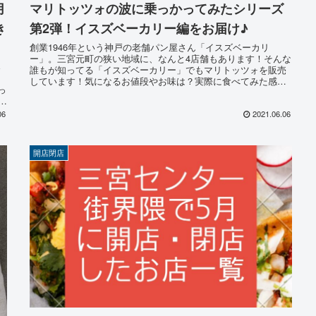
月
マリトッツォの波に乗っかってみたシリーズ
き
第2弾！イスズベーカリー編をお届け♪
創業1946年という神戸の老舗パン屋さん「イスズベーカリ
ー」。三宮元町の狭い地域に、なんと4店舗もあります！そんな
さ
誰もが知ってる「イスズベーカリー」でもマリトッツォを販売
し
しています！気になるお値段やお味は？実際に食べてみた感想
っ
などをレポートさせて頂きます ♪
事
06
2021.06.06
開店閉店