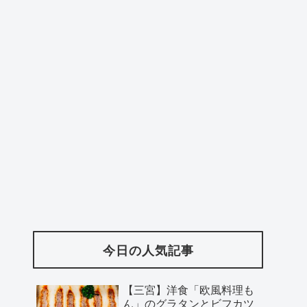
今日の人気記事
【三宮】洋食「欧風料理も
ん」のグラタンとビフカツ