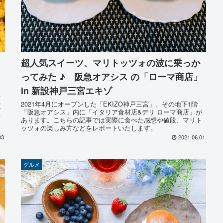
超人気スイーツ、マリトッツォの波に乗っか
ってみた ♪ 阪急オアシス の「ローマ商店」
in 新設神戸三宮エキゾ
て
2021年4月にオープンした「EKIZO神戸三宮」。その地下1階
三
「阪急オアシス」内に「イタリア食材店&デリ ローマ商店」が
ン
あります。こちらの記事では実際に食べた感想や値段、マリト
ッツォの楽しみ方などをレポートいたします。
03
2021.06.01
グルメ