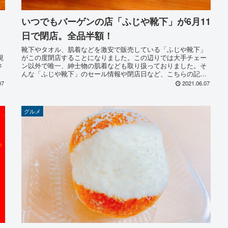
いつでもバーゲンの店「ふじや靴下」が6月11
日で閉店。全品半額！
靴下やタオル、肌着などを激安で販売している「ふじや靴下」
現
がこの度閉店することになりました。この辺りでは大手チェー
参
ン以外で唯一、紳士物の肌着なども取り扱っておりました。そ
んな「ふじや靴下」のセール情報や閉店日など、こちらの記事
ではお伝えいたします。
07
2021.06.07
グルメ