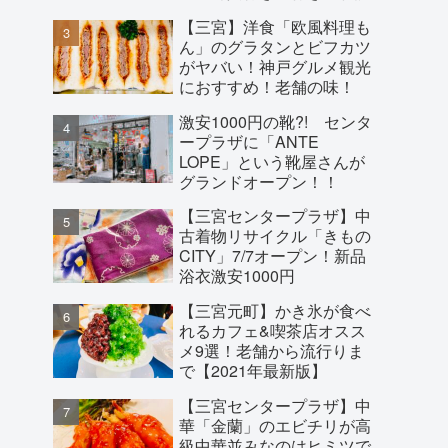
【三宮】洋食「欧風料理も
ん」のグラタンとビフカツ
がヤバい！神戸グルメ観光
におすすめ！老舗の味！
激安1000円の靴?! センタ
ープラザに「ANTE
LOPE」という靴屋さんが
グランドオープン！！
【三宮センタープラザ】中
古着物リサイクル「きもの
CITY」7/7オープン！新品
浴衣激安1000円
【三宮元町】かき氷が食べ
れるカフェ&喫茶店オスス
メ9選！老舗から流行りま
で【2021年最新版】
【三宮センタープラザ】中
華「金蘭」のエビチリが高
級中華並みなのはヒミツで