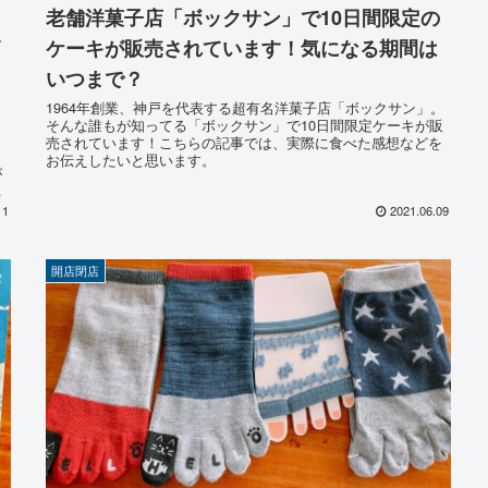
老舗洋菓子店「ボックサン」で10日間限定の
節
ケーキが販売されています！気になる期間は
いつまで？
1964年創業、神戸を代表する超有名洋菓子店「ボックサン」。
そんな誰もが知ってる「ボックサン」で10日間限定ケーキが販
売されています！こちらの記事では、実際に食べた感想などを
う
お伝えしたいと思います。
が
さ
ン
11
2021.06.09
開店閉店