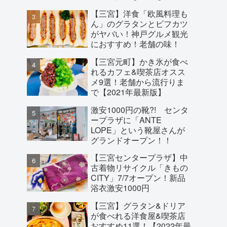
【三宮】洋食「欧風料理も
ん」のグラタンとビフカツ
がヤバい！神戸グルメ観光
におすすめ！老舗の味！
【三宮元町】かき氷が食べ
れるカフェ&喫茶店オスス
メ9選！老舗から流行りま
で【2021年最新版】
激安1000円の靴?! センタ
ープラザに「ANTE
LOPE」という靴屋さんが
グランドオープン！！
【三宮センタープラザ】中
古着物リサイクル「きもの
CITY」7/7オープン！新品
浴衣激安1000円
【三宮】グラタン&ドリア
が食べれる洋食屋&喫茶店
おすすめ11選！【2022年最