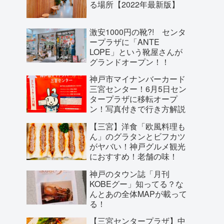
る場所【2022年最新版】
激安1000円の靴?! センタ
ープラザに「ANTE
LOPE」という靴屋さんが
グランドオープン！！
神戸市マイナンバーカード
三宮センター！6月5日セン
タープラザに移転オープ
ン！写真付きで行き方解説
【三宮】洋食「欧風料理も
ん」のグラタンとビフカツ
がヤバい！神戸グルメ観光
におすすめ！老舗の味！
神戸のタウン誌「月刊
KOBEグー」知ってる？な
んとあの全体MAPが載って
る！
【三宮センタープラザ】中