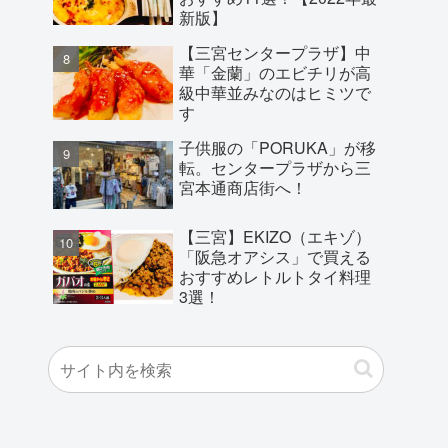
新版】
【三宮センタープラザ】中
華「金蘭」のエビチリが高
級中華並みなのはヒミツで
す
子供服の「PORUKA」が移
転。センタープラザから三
宮本通商店街へ！
【三宮】EKIZO（エキゾ）
「阪急オアシス」で買える
おすすめレトルトタイ料理
3選！