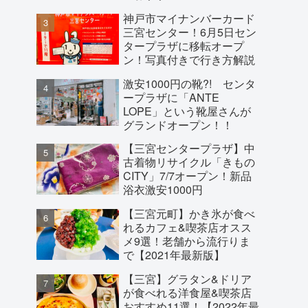
神戸市マイナンバーカード
三宮センター！6月5日セン
タープラザに移転オープ
ン！写真付きで行き方解説
激安1000円の靴?! センタ
ープラザに「ANTE
LOPE」という靴屋さんが
グランドオープン！！
【三宮センタープラザ】中
古着物リサイクル「きもの
CITY」7/7オープン！新品
浴衣激安1000円
【三宮元町】かき氷が食べ
れるカフェ&喫茶店オスス
メ9選！老舗から流行りま
で【2021年最新版】
【三宮】グラタン&ドリア
が食べれる洋食屋&喫茶店
おすすめ11選！【2022年最