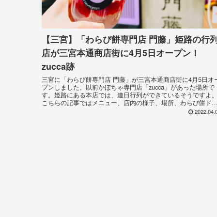
【三宮】「わらび餅専門店 門藤」姫路の行
店が三宮本通商店街に4月5日オープン！
zucca跡
三宮に「わらび餅専門店 門藤」が三宮本通商店街に4月5日オ
プンしました。以前かぼちゃ専門店「zucca」があった場所で
す。姫路にある本店では、連日行列ができているそうですよ
こちらの記事ではメニュー、店内の様子、場所、わらび餅ド
ンクを飲んでみた感想や、わらび餅ぜいみを食べた感想など
2022.04.
しくお伝え致します♪