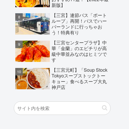
新版】
【三宮】連節バス「ポート
ループ」再開！バスでハー
バーランドに行っちゃお
う！特典有り
【三宮センタープラザ】中
華「金蘭」のエビチリが高
級中華並みなのはヒミツで
す
【三宮元町】「Soup Stock
Tokyoスープストックトー
キョー」食べるスープ大丸
神戸店