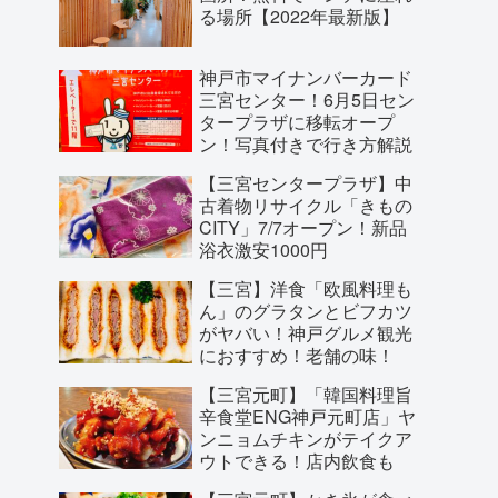
る場所【2022年最新版】
神戸市マイナンバーカード
三宮センター！6月5日セン
タープラザに移転オープ
ン！写真付きで行き方解説
【三宮センタープラザ】中
古着物リサイクル「きもの
CITY」7/7オープン！新品
浴衣激安1000円
【三宮】洋食「欧風料理も
ん」のグラタンとビフカツ
がヤバい！神戸グルメ観光
におすすめ！老舗の味！
【三宮元町】「韓国料理旨
辛食堂ENG神戸元町店」ヤ
ンニョムチキンがテイクア
ウトできる！店内飲食も