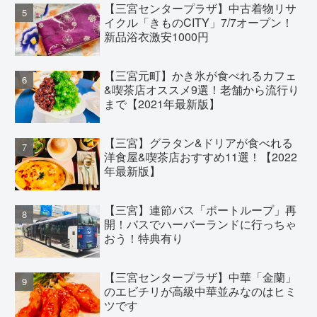
【三宮センタープラザ】中古着物リサ
イクル「きものCITY」7/7オープン！
新品浴衣激安1000円
【三宮元町】かき氷が食べれるカフェ
&喫茶店オススメ9選！老舗から流行り
まで【2021年最新版】
【三宮】グラタン&ドリアが食べれる
洋食屋&喫茶店おすすめ11選！【2022
年最新版】
【三宮】連節バス「ポートループ」再
開！バスでハーバーランドに行っちゃ
おう！特典有り
【三宮センタープラザ】中華「金蘭」
のエビチリが高級中華並みなのはヒミ
ツです