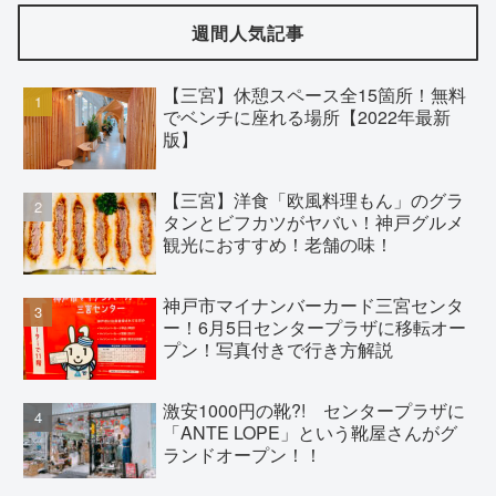
週間人気記事
【三宮】休憩スペース全15箇所！無料
でベンチに座れる場所【2022年最新
版】
【三宮】洋食「欧風料理もん」のグラ
タンとビフカツがヤバい！神戸グルメ
観光におすすめ！老舗の味！
神戸市マイナンバーカード三宮センタ
ー！6月5日センタープラザに移転オー
プン！写真付きで行き方解説
激安1000円の靴?! センタープラザに
「ANTE LOPE」という靴屋さんがグ
ランドオープン！！