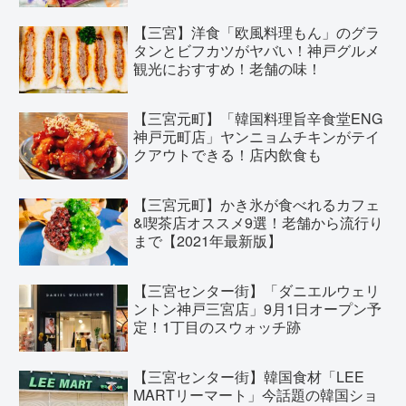
【三宮】洋食「欧風料理もん」のグラ
タンとビフカツがヤバい！神戸グルメ
観光におすすめ！老舗の味！
【三宮元町】「韓国料理旨辛食堂ENG
神戸元町店」ヤンニョムチキンがテイ
クアウトできる！店内飲食も
【三宮元町】かき氷が食べれるカフェ
&喫茶店オススメ9選！老舗から流行り
まで【2021年最新版】
【三宮センター街】「ダニエルウェリ
ントン神戸三宮店」9月1日オープン予
定！1丁目のスウォッチ跡
【三宮センター街】韓国食材「LEE
MARTリーマート」今話題の韓国ショ