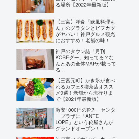
る場所【2022年最新版】
【三宮】洋食「欧風料理も
ん」のグラタンとビフカツ
がヤバい！神戸グルメ観光
におすすめ！老舗の味！
神戸のタウン誌「月刊
KOBEグー」知ってる？な
んとあの全体MAPが載って
る！
【三宮元町】かき氷が食べ
れるカフェ&喫茶店オスス
メ9選！老舗から流行りま
で【2021年最新版】
激安1000円の靴?! センタ
ープラザに「ANTE
LOPE」という靴屋さんが
グランドオープン！！
神戸市マイナンバーカード