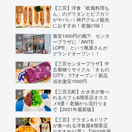
【三宮】洋食「欧風料理も
ん」のグラタンとビフカツ
がヤバい！神戸グルメ観光
におすすめ！老舗の味！
激安1000円の靴?! センタ
ープラザに「ANTE
LOPE」という靴屋さんが
グランドオープン！！
【三宮センタープラザ】中
古着物リサイクル「きもの
CITY」7/7オープン！新品
浴衣激安1000円
【三宮元町】かき氷が食べ
れるカフェ&喫茶店オスス
メ9選！老舗から流行りま
で【2021年最新版】
【三宮】グラタン&ドリア
が食べれる洋食屋&喫茶店
おすすめ11選！【2022年最