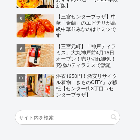
新版】
【三宮センタープラザ】中
華「金蘭」のエビチリが高
級中華並みなのはヒミツで
す
【三宮元町】「神戸ティラ
ミス」大丸神戸前4月15日
オープン！売り切れ御免！
究極のティラミスで話題
浴衣1250円！激安リサイク
ル着物「きものCITY」が移
転【センター街3丁目→セ
ンタープラザ】