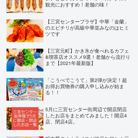
観光におすすめ！老舗の味！
【三宮センタープラザ】中華「金蘭」
のエビチリが高級中華並みなのはヒミ
ツです
【三宮元町】かき氷が食べれるカフェ
&喫茶店オススメ9選！老舗から流行り
まで【2021年最新版】
「こうべでこうて」第2弾が決定！超
お得お買物券の購入申し込みが始ま
る！！
5月に三宮センター街周辺で開店閉店
したお店をまとめてみました！開店4
店、閉店4店。