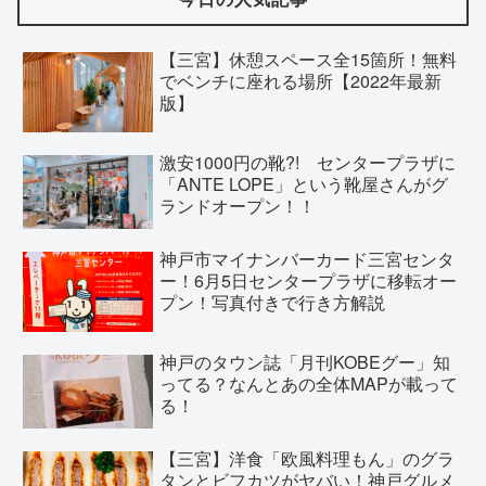
【三宮】休憩スペース全15箇所！無料
でベンチに座れる場所【2022年最新
版】
激安1000円の靴?! センタープラザに
「ANTE LOPE」という靴屋さんがグ
ランドオープン！！
神戸市マイナンバーカード三宮センタ
ー！6月5日センタープラザに移転オー
プン！写真付きで行き方解説
神戸のタウン誌「月刊KOBEグー」知
ってる？なんとあの全体MAPが載って
る！
【三宮】洋食「欧風料理もん」のグラ
タンとビフカツがヤバい！神戸グルメ