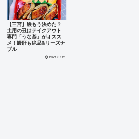
【三宮】鰻もう決めた？
土用の丑はテイクアウト
専門「うな基」がオスス
メ！鰻肝も絶品&リーズナ
ブル
2021.07.21