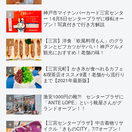
神戸市マイナンバーカード三宮センタ
ー！6月5日センタープラザに移転オー
プン！写真付きで行き方解説
【三宮】洋食「欧風料理もん」のグラ
タンとビフカツがヤバい！神戸グルメ
観光におすすめ！老舗の味！
【三宮元町】かき氷が食べれるカフェ
&喫茶店オススメ9選！老舗から流行り
まで【2021年最新版】
激安1000円の靴?! センタープラザに
「ANTE LOPE」という靴屋さんがグ
ランドオープン！！
【三宮センタープラザ】中古着物リサ
イクル「きものCITY」7/7オープン！