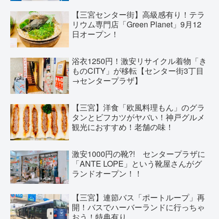
【三宮センター街】高級感有り！テラ
リウム専門店「Green Planet」9月12
日オープン！
浴衣1250円！激安リサイクル着物「き
ものCITY」が移転【センター街3丁目
→センタープラザ】
【三宮】洋食「欧風料理もん」のグラ
タンとビフカツがヤバい！神戸グルメ
観光におすすめ！老舗の味！
激安1000円の靴?! センタープラザに
「ANTE LOPE」という靴屋さんがグ
ランドオープン！！
【三宮】連節バス「ポートループ」再
開！バスでハーバーランドに行っちゃ
おう！特典有り