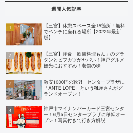
週間人気記事
【三宮】休憩スペース全15箇所！無料
でベンチに座れる場所【2022年最新
版】
【三宮】洋食「欧風料理もん」のグラ
タンとビフカツがヤバい！神戸グルメ
観光におすすめ！老舗の味！
激安1000円の靴?! センタープラザに
「ANTE LOPE」という靴屋さんがグ
ランドオープン！！
神戸市マイナンバーカード三宮センタ
ー！6月5日センタープラザに移転オー
プン！写真付きで行き方解説