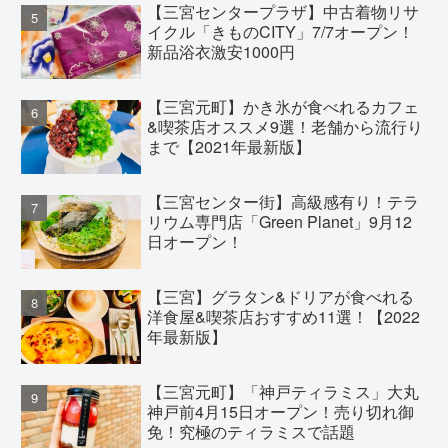
【三宮センタープラザ】中古着物リサ
イクル「きものCITY」7/7オープン！
新品浴衣激安1000円
【三宮元町】かき氷が食べれるカフェ
&喫茶店オススメ9選！老舗から流行り
まで【2021年最新版】
【三宮センター街】高級感有り！テラ
リウム専門店「Green Planet」9月12
日オープン！
【三宮】グラタン&ドリアが食べれる
洋食屋&喫茶店おすすめ11選！【2022
年最新版】
【三宮元町】「神戸ティラミス」大丸
神戸前4月15日オープン！売り切れ御
免！究極のティラミスで話題