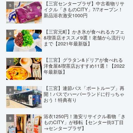
【三宮センタープラザ】中古着物リサ
イクル「きものCITY」7/7オープン！
新品浴衣激安1000円
【三宮元町】かき氷が食べれるカフェ
&喫茶店オススメ9選！老舗から流行り
まで【2021年最新版】
【三宮】グラタン&ドリアが食べれる
洋食屋&喫茶店おすすめ11選！【2022
年最新版】
【三宮】連節バス「ポートループ」再
開！バスでハーバーランドに行っちゃ
おう！特典有り
浴衣1250円！激安リサイクル着物「き
ものCITY」が移転【センター街3丁目
→センタープラザ】