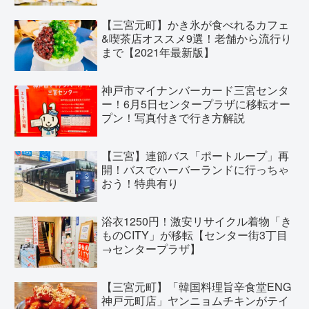
【三宮元町】かき氷が食べれるカフェ
&喫茶店オススメ9選！老舗から流行り
まで【2021年最新版】
神戸市マイナンバーカード三宮センタ
ー！6月5日センタープラザに移転オー
プン！写真付きで行き方解説
【三宮】連節バス「ポートループ」再
開！バスでハーバーランドに行っちゃ
おう！特典有り
浴衣1250円！激安リサイクル着物「き
ものCITY」が移転【センター街3丁目
→センタープラザ】
【三宮元町】「韓国料理旨辛食堂ENG
神戸元町店」ヤンニョムチキンがテイ