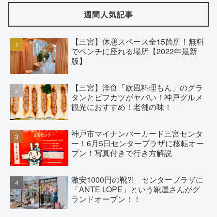
週間人気記事
【三宮】休憩スペース全15箇所！無料
でベンチに座れる場所【2022年最新
版】
【三宮】洋食「欧風料理もん」のグラ
タンとビフカツがヤバい！神戸グルメ
観光におすすめ！老舗の味！
神戸市マイナンバーカード三宮センタ
ー！6月5日センタープラザに移転オー
プン！写真付きで行き方解説
激安1000円の靴?! センタープラザに
「ANTE LOPE」という靴屋さんがグ
ランドオープン！！