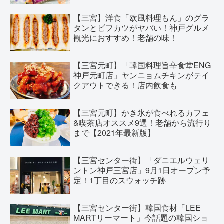
【三宮】洋食「欧風料理もん」のグラ
タンとビフカツがヤバい！神戸グルメ
観光におすすめ！老舗の味！
【三宮元町】「韓国料理旨辛食堂ENG
神戸元町店」ヤンニョムチキンがテイ
クアウトできる！店内飲食も
【三宮元町】かき氷が食べれるカフェ
&喫茶店オススメ9選！老舗から流行り
まで【2021年最新版】
【三宮センター街】「ダニエルウェリ
ントン神戸三宮店」9月1日オープン予
定！1丁目のスウォッチ跡
【三宮センター街】韓国食材「LEE
MARTリーマート」今話題の韓国ショ