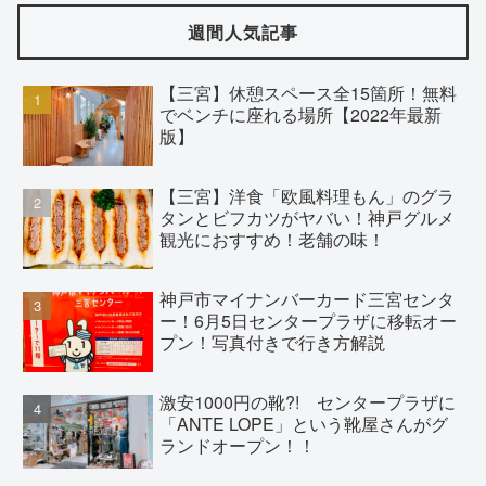
週間人気記事
【三宮】休憩スペース全15箇所！無料
でベンチに座れる場所【2022年最新
版】
【三宮】洋食「欧風料理もん」のグラ
タンとビフカツがヤバい！神戸グルメ
観光におすすめ！老舗の味！
神戸市マイナンバーカード三宮センタ
ー！6月5日センタープラザに移転オー
プン！写真付きで行き方解説
激安1000円の靴?! センタープラザに
「ANTE LOPE」という靴屋さんがグ
ランドオープン！！