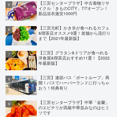
【三宮センタープラザ】中古着物リサ
イクル「きものCITY」7/7オープン！
新品浴衣激安1000円
【三宮元町】かき氷が食べれるカフェ
&喫茶店オススメ9選！老舗から流行り
まで【2021年最新版】
【三宮】グラタン&ドリアが食べれる
洋食屋&喫茶店おすすめ11選！【2022
年最新版】
【三宮】連節バス「ポートループ」再
開！バスでハーバーランドに行っちゃ
おう！特典有り
【三宮センタープラザ】中華「金蘭」
のエビチリが高級中華並みなのはヒミ
ツです