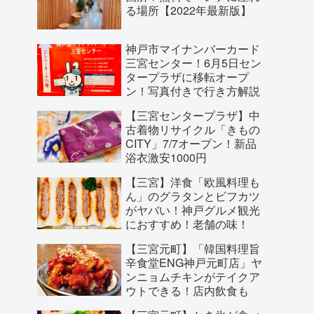
る場所【2022年最新版】
神戸市マイナンバーカード
三宮センター！6月5日セン
タープラザに移転オープ
ン！写真付きで行き方解説
【三宮センタープラザ】中
古着物リサイクル「きもの
CITY」7/7オープン！新品
浴衣激安1000円
【三宮】洋食「欧風料理も
ん」のグラタンとビフカツ
がヤバい！神戸グルメ観光
におすすめ！老舗の味！
【三宮元町】「韓国料理旨
辛食堂ENG神戸元町店」ヤ
ンニョムチキンがテイクア
ウトできる！店内飲食も