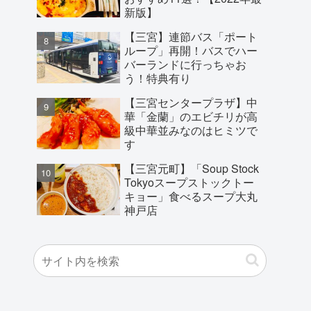
新版】
【三宮】連節バス「ポート
ループ」再開！バスでハー
バーランドに行っちゃお
う！特典有り
【三宮センタープラザ】中
華「金蘭」のエビチリが高
級中華並みなのはヒミツで
す
【三宮元町】「Soup Stock
Tokyoスープストックトー
キョー」食べるスープ大丸
神戸店