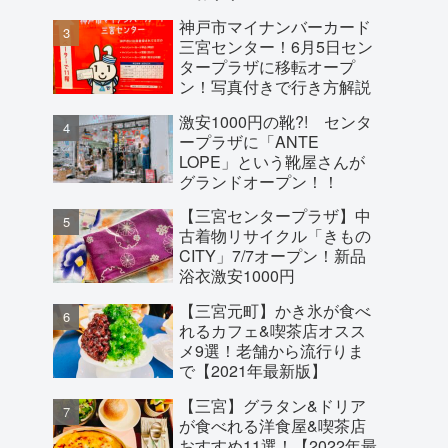
神戸市マイナンバーカード
三宮センター！6月5日セン
タープラザに移転オープ
ン！写真付きで行き方解説
激安1000円の靴?! センタ
ープラザに「ANTE
LOPE」という靴屋さんが
グランドオープン！！
【三宮センタープラザ】中
古着物リサイクル「きもの
CITY」7/7オープン！新品
浴衣激安1000円
【三宮元町】かき氷が食べ
れるカフェ&喫茶店オスス
メ9選！老舗から流行りま
で【2021年最新版】
【三宮】グラタン&ドリア
が食べれる洋食屋&喫茶店
おすすめ11選！【2022年最