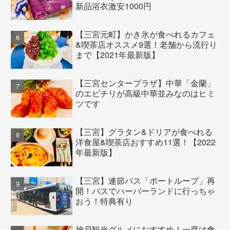
新品浴衣激安1000円
【三宮元町】かき氷が食べれるカフェ
&喫茶店オススメ9選！老舗から流行り
まで【2021年最新版】
【三宮センタープラザ】中華「金蘭」
のエビチリが高級中華並みなのはヒミ
ツです
【三宮】グラタン&ドリアが食べれる
洋食屋&喫茶店おすすめ11選！【2022
年最新版】
【三宮】連節バス「ポートループ」再
開！バスでハーバーランドに行っちゃ
おう！特典有り
神戸観光グルメにおすすめ！一度は食