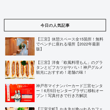
今日の人気記事
【三宮】休憩スペース全15箇所！無料
でベンチに座れる場所【2022年最新
版】
【三宮】洋食「欧風料理もん」のグラ
タンとビフカツがヤバい！神戸グルメ
観光におすすめ！老舗の味！
神戸市マイナンバーカード三宮センタ
ー！6月5日センタープラザに移転オー
プン！写真付きで行き方解説
【三宮元町】かき氷が食べれるカフェ