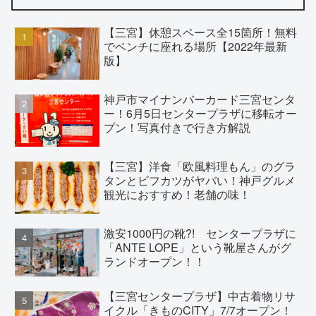
【三宮】休憩スペース全15箇所！無料
でベンチに座れる場所【2022年最新
版】
神戸市マイナンバーカード三宮センタ
ー！6月5日センタープラザに移転オー
プン！写真付きで行き方解説
【三宮】洋食「欧風料理もん」のグラ
タンとビフカツがヤバい！神戸グルメ
観光におすすめ！老舗の味！
激安1000円の靴?! センタープラザに
「ANTE LOPE」という靴屋さんがグ
ランドオープン！！
【三宮センタープラザ】中古着物リサ
イクル「きものCITY」7/7オープン！