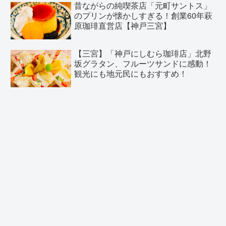
昔ながらの純喫茶店「元町サントス」
のプリンが懐かしすぎる！創業60年萩
原珈琲直営店【神戸三宮】
【三宮】「神戸にしむら珈琲店」北野
坂グラタン、フルーツサンドに感動！
観光にも地元民にもおすすめ！