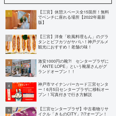
【三宮】休憩スペース全15箇所！無料
でベンチに座れる場所【2022年最新
版】
【三宮】洋食「欧風料理もん」のグラ
タンとビフカツがヤバい！神戸グルメ
観光におすすめ！老舗の味！
激安1000円の靴?! センタープラザに
「ANTE LOPE」という靴屋さんがグ
ランドオープン！！
神戸市マイナンバーカード三宮センタ
ー！6月5日センタープラザに移転オー
プン！写真付きで行き方解説
【三宮センタープラザ】中古着物リサ
イクル「きものCITY」7/7オープン！