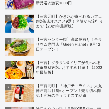
新品浴衣激安1000円
【三宮元町】かき氷が食べれるカフェ
&喫茶店オススメ9選！老舗から流行り
まで【2021年最新版】
【三宮センター街】高級感有り！テラ
リウム専門店「Green Planet」9月12
日オープン！
【三宮】グラタン&ドリアが食べれる
洋食屋&喫茶店おすすめ11選！【2022
年最新版】
【三宮元町】「神戸ティラミス」大丸
神戸前4月15日オープン！売り切れ御
免！究極のティラミスで話題
神戸のタウン誌「月刊KOBEグー」知