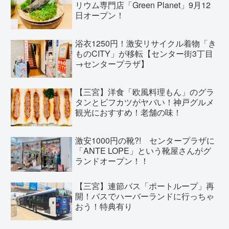
リウム専門店「Green Planet」9月12
日オープン！
浴衣1250円！激安リサイクル着物「き
ものCITY」が移転【センター街3丁目
→センタープラザ】
【三宮】洋食「欧風料理もん」のグラ
タンとビフカツがヤバい！神戸グルメ
観光におすすめ！老舗の味！
激安1000円の靴?! センタープラザに
「ANTE LOPE」という靴屋さんがグ
ランドオープン！！
【三宮】連節バス「ポートループ」再
開！バスでハーバーランドに行っちゃ
おう！特典有り