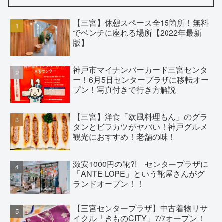
【三宮】休憩スペース全15箇所！無料
でベンチに座れる場所【2022年最新
版】
神戸市マイナンバーカード三宮センタ
ー！6月5日センタープラザに移転オー
プン！写真付きで行き方解説
【三宮】洋食「欧風料理もん」のグラ
タンとビフカツがヤバい！神戸グルメ
観光におすすめ！老舗の味！
激安1000円の靴?! センタープラザに
「ANTE LOPE」という靴屋さんがグ
ランドオープン！！
【三宮センタープラザ】中古着物リサ
イクル「きものCITY」7/7オープン！