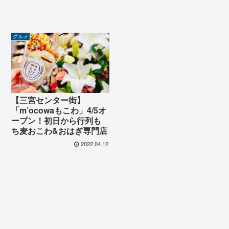
グルメ
【三宮センター街】
「m’ocowaもこわ」4/5オ
ープン！初日から行列も
ち麦おこわ&おはぎ専門店
2022.04.12