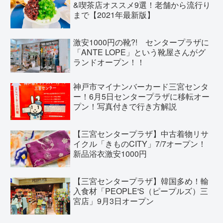
&喫茶店オススメ9選！老舗から流行り
まで【2021年最新版】
激安1000円の靴?! センタープラザに
「ANTE LOPE」という靴屋さんがグ
ランドオープン！！
神戸市マイナンバーカード三宮センタ
ー！6月5日センタープラザに移転オー
プン！写真付きで行き方解説
【三宮センタープラザ】中古着物リサ
イクル「きものCITY」7/7オープン！
新品浴衣激安1000円
【三宮センタープラザ】韓国多め！輸
入食材「PEOPLE'S（ピープルズ）三
宮店」9月3日オープン