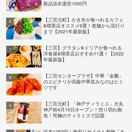
新品浴衣激安1000円
【三宮元町】かき氷が食べれるカフェ
&喫茶店オススメ9選！老舗から流行り
まで【2021年最新版】
【三宮】グラタン&ドリアが食べれる
洋食屋&喫茶店おすすめ11選！【2022
年最新版】
【三宮センタープラザ】中華「金蘭」
のエビチリが高級中華並みなのはヒミ
ツです
【三宮元町】「神戸ティラミス」大丸
神戸前4月15日オープン！売り切れ御
免！究極のティラミスで話題
浴衣1250円！激安リサイクル着物「き