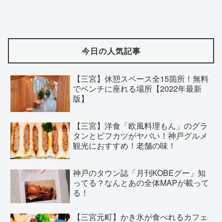
今日の人気記事
【三宮】休憩スペース全15箇所！無料
でベンチに座れる場所【2022年最新
版】
【三宮】洋食「欧風料理もん」のグラ
タンとビフカツがヤバい！神戸グルメ
観光におすすめ！老舗の味！
神戸のタウン誌「月刊KOBEグー」知
ってる？なんとあの全体MAPが載って
る！
【三宮元町】かき氷が食べれるカフェ